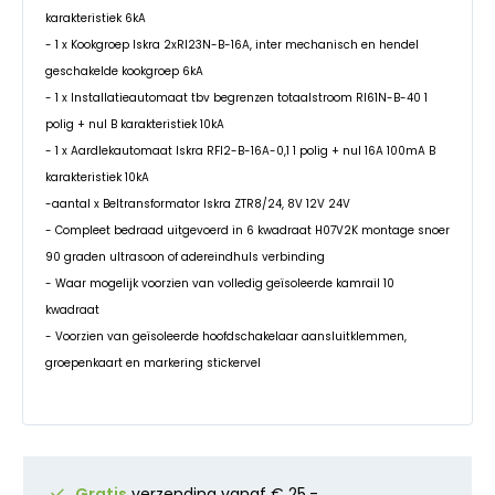
karakteristiek 6kA
- 1 x Kookgroep Iskra 2xRI23N-B-16A, inter mechanisch en hendel
geschakelde kookgroep 6kA
- 1 x Installatieautomaat tbv begrenzen totaalstroom RI61N-B-40 1
polig + nul B karakteristiek 10kA
- 1 x Aardlekautomaat Iskra RFI2-B-16A-0,1 1 polig + nul 16A 100mA B
karakteristiek 10kA
-aantal x Beltransformator Iskra ZTR8/24, 8V 12V 24V
- Compleet bedraad uitgevoerd in 6 kwadraat H07V2K montage snoer
90 graden ultrasoon of adereindhuls verbinding
- Waar mogelijk voorzien van volledig geïsoleerde kamrail 10
kwadraat
- Voorzien van geïsoleerde hoofdschakelaar aansluitklemmen,
groepenkaart en markering stickervel
Gratis
verzending vanaf € 25,-