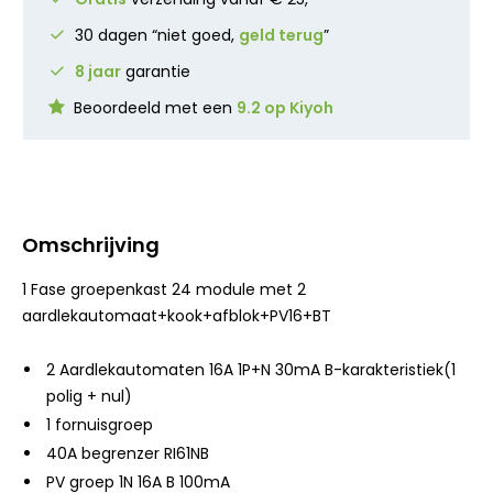
30 dagen “niet goed,
geld terug
”
8 jaar
garantie
Beoordeeld met een
9.2 op Kiyoh
Omschrijving
1 Fase groepenkast 24 module met 2
aardlekautomaat+kook+afblok+PV16+BT
2 Aardlekautomaten 16A 1P+N 30mA B-karakteristiek(1
polig + nul)
1 fornuisgroep
40A begrenzer RI61NB
PV groep 1N 16A B 100mA