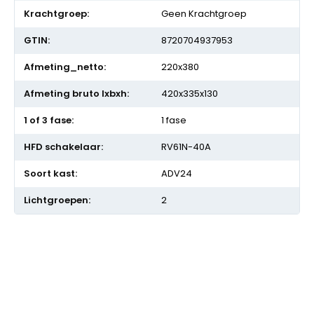
Geen Krachtgroep
8720704937953
220x380
420x335x130
1 fase
RV61N-40A
ADV24
2