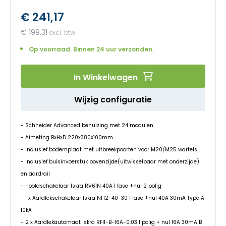
het
€ 241,17
begin
van
€ 199,31
de
afbeeldingen-
Op voorraad. Binnen 24 uur verzonden.
gallerij
In Winkelwagen
Wijzig configuratie
- Schneider Advanced behuizing met 24 modulen
- Afmeting BxHxD 220x380x100mm
- Inclusief bodemplaat met uitbreekpoorten voor M20/M25 wartels
- Inclusief buisinvoerstuk bovenzijde(uitwisselbaar met onderzijde)
en aardrail
- Hoofdschakelaar Iskra RV61N 40A 1 fase +nul 2 polig
- 1 x Aardlekschakelaar Iskra NFI2-40-30 1 fase +nul 40A 30mA Type A
10kA
- 2 x Aardlekautomaat Iskra RFI1-B-16A-0,03 1 polig + nul 16A 30mA B