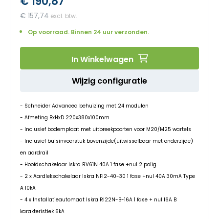
€ 190,87
begin
van
€ 157,74
de
afbeeldingen-
Op voorraad. Binnen 24 uur verzonden.
gallerij
In Winkelwagen
Wijzig configuratie
- Schneider Advanced behuizing met 24 modulen
- Afmeting BxHxD 220x380x100mm
- Inclusief bodemplaat met uitbreekpoorten voor M20/M25 wartels
- Inclusief buisinvoerstuk bovenzijde(uitwisselbaar met onderzijde)
en aardrail
- Hoofdschakelaar Iskra RV61N 40A 1 fase +nul 2 polig
- 2 x Aardlekschakelaar Iskra NFI2-40-30 1 fase +nul 40A 30mA Type
A 10kA
- 4 x Installatieautomaat Iskra RI22N-B-16A 1 fase + nul 16A B
karakteristiek 6kA