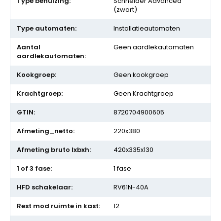
Schneider Advanced
(zwart)
Installatieautomaten
Geen aardlekautomaten
Geen kookgroep
Geen Krachtgroep
8720704900605
220x380
420x335x130
1 fase
RV61N-40A
12