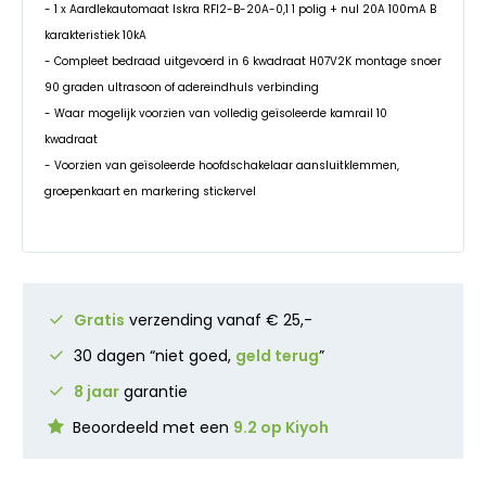
- 1 x Aardlekautomaat Iskra RFI2-B-20A-0,1 1 polig + nul 20A 100mA B
karakteristiek 10kA
- Compleet bedraad uitgevoerd in 6 kwadraat H07V2K montage snoer
90 graden ultrasoon of adereindhuls verbinding
- Waar mogelijk voorzien van volledig geïsoleerde kamrail 10
kwadraat
- Voorzien van geïsoleerde hoofdschakelaar aansluitklemmen,
groepenkaart en markering stickervel
Gratis
verzending vanaf € 25,-
30 dagen “niet goed,
geld terug
”
8 jaar
garantie
Beoordeeld met een
9.2 op Kiyoh