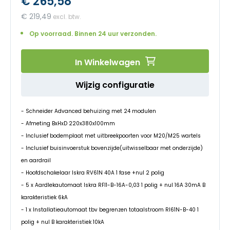
€ 265,58
begin
van
€ 219,49
de
afbeeldingen-
Op voorraad. Binnen 24 uur verzonden.
gallerij
In Winkelwagen
Wijzig configuratie
- Schneider Advanced behuizing met 24 modulen
- Afmeting BxHxD 220x380x100mm
- Inclusief bodemplaat met uitbreekpoorten voor M20/M25 wartels
- Inclusief buisinvoerstuk bovenzijde(uitwisselbaar met onderzijde)
en aardrail
- Hoofdschakelaar Iskra RV61N 40A 1 fase +nul 2 polig
- 5 x Aardlekautomaat Iskra RFI1-B-16A-0,03 1 polig + nul 16A 30mA B
karakteristiek 6kA
- 1 x Installatieautomaat tbv begrenzen totaalstroom RI61N-B-40 1
polig + nul B karakteristiek 10kA