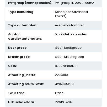
PV-groep 1N 20A B 100mA
Schneider Advanced
(zwart)
Aardlekautomaten
5 aardlekautomaten
Geen kookgroep
Geen Krachtgroep
8720704901732
220x380
420x335x130
1 fase
RV61N-40A