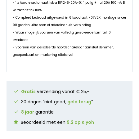
- 1 x Aardlekautomaat Iskra RFI2-B-20A-0,1 1 polig + nul 20A 100mA B
karakteristiek 10kA
- Compleet bedraad uitgevoerd in 6 kwadraat H07V2K montage snoer
90 graden ultrasoon of adereindhuls verbinding
- Waar mogelijk voorzien van volledig geïsoleerde kamrail 10
kwadraat
- Voorzien van geïsoleerde hoofdschakelaar aansluitklemmen,
groepenkaart en markering stickervel
Gratis
verzending vanaf € 25,-
30 dagen “niet goed,
geld terug
”
8 jaar
garantie
Beoordeeld met een
9.2 op Kiyoh