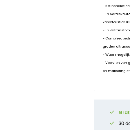
- 5 x Installati
- 1 x Aardlekaut
karakteristiek 1
- 1 x Beltransfo
- Compleet bed
graden ultrasoo
- Waar mogelijk
- Voorzien van 
en markering st
Grat
30 d