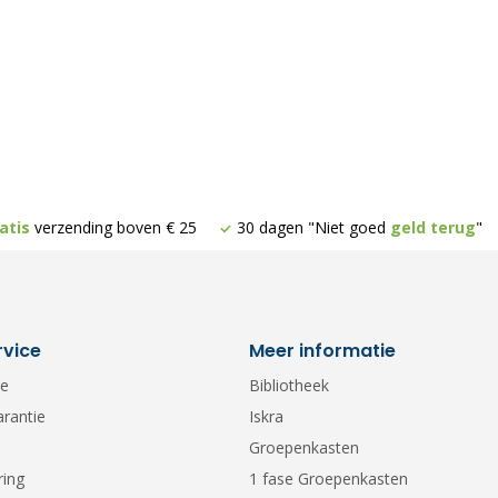
atis
verzending boven € 25
30 dagen "Niet goed
geld terug
"
rvice
Meer informatie
ce
Bibliotheek
arantie
Iskra
Groepenkasten
ring
1 fase Groepenkasten