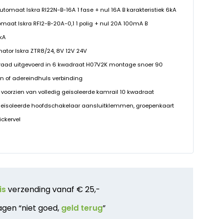
eautomaat Iskra RI22N-B-16A 1 fase + nul 16A B karakteristiek 6kA
omaat Iskra RFI2-B-20A-0,1 1 polig + nul 20A 100mA B
0kA
rmator Iskra ZTR8/24, 8V 12V 24V
raad uitgevoerd in 6 kwadraat H07V2K montage snoer 90
n of adereindhuls verbinding
 voorzien van volledig geïsoleerde kamrail 10 kwadraat
geïsoleerde hoofdschakelaar aansluitklemmen, groepenkaart
ickervel
is
verzending vanaf € 25,-
agen “niet goed,
geld terug
”