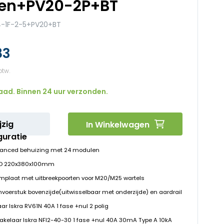
en+PV20-2P+BT
-1F-2-5+PV20+BT
83
aad. Binnen 24 uur verzonden.
jzig
In Winkelwagen
guratie
vanced behuizing met 24 modulen
HxD 220x380x100mm
emplaat met uitbreekpoorten voor M20/M25 wartels
invoerstuk bovenzijde(uitwisselbaar met onderzijde) en aardrail
ar Iskra RV61N 40A 1 fase +nul 2 polig
hakelaar Iskra NFI2-40-30 1 fase +nul 40A 30mA Type A 10kA