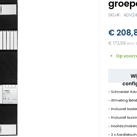
groep
SKU
ADV24
€ 208,
€ 172,59
Op voorr
Wi
confi
- Schneider Ad
- Afmeting Bx
- Inclusief bod
- Inclusief buis
- Hoofdschakela
- 2 x Aardleksc