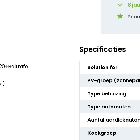
8 ja
Beoo
Specificaties
Meer
20+Beltrafo
Solution for
informatie
PV-groep (zonnepa
ul)
Type behuizing
Type automaten
Aantal aardlekauto
Kookgroep