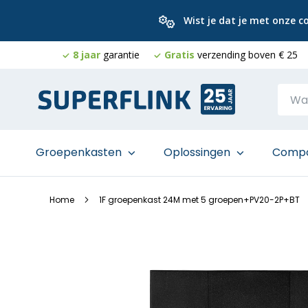
Wist je dat je met onze 
8 jaar
garantie
Gratis
verzending boven € 25
Ga
naar
de
inhoud
Groepenkasten
Oplossingen
Comp
Home
1F groepenkast 24M met 5 groepen+PV20-2P+BT
Ga
naar
het
einde
van
de