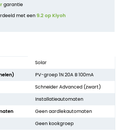
ar
garantie
rdeeld met een
9.2 op Kiyoh
Solar
nelen)
PV-groep 1N 20A B 100mA
Schneider Advanced (zwart)
Installatieautomaten
maten
Geen aardlekautomaten
Geen kookgroep