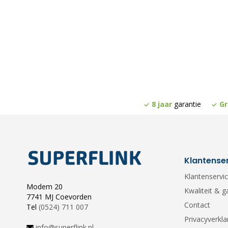
8 jaar
garantie
Gr
Klantense
Klantenservi
Modem 20
Kwaliteit & g
7741 MJ Coevorden
Contact
Tel
(0524) 711 007
Privacyverkla
info@superflink.nl