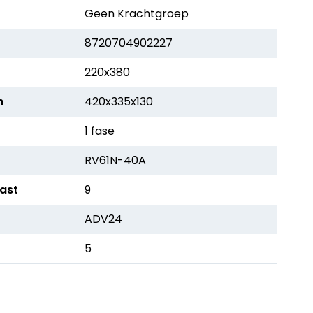
Geen Krachtgroep
8720704902227
220x380
h
420x335x130
1 fase
RV61N-40A
kast
9
ADV24
5