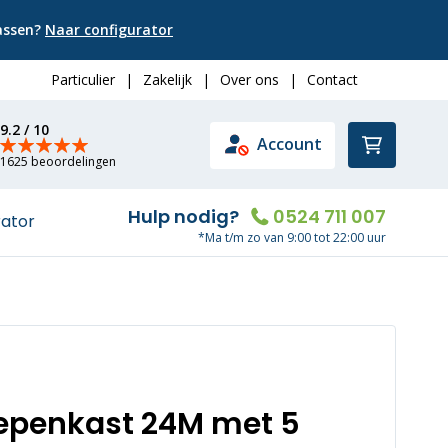
passen?
Naar configurator
Particulier
|
Zakelijk
|
Over ons
|
Contact
9.2 / 10
Winkelwa
Account
1625 beoordelingen
Hulp nodig?
0524 711 007
rator
*Ma t/m zo van 9:00 tot 22:00 uur
oepenkast 24M met 5