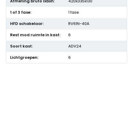
420x335x130
1 fase
RV61N-40A
6
ADV24
6