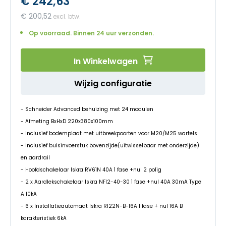
€ 242,63
begin
van
€ 200,52
de
afbeeldingen-
Op voorraad. Binnen 24 uur verzonden.
gallerij
In Winkelwagen
Wijzig configuratie
- Schneider Advanced behuizing met 24 modulen
- Afmeting BxHxD 220x380x100mm
- Inclusief bodemplaat met uitbreekpoorten voor M20/M25 wartels
- Inclusief buisinvoerstuk bovenzijde(uitwisselbaar met onderzijde)
en aardrail
- Hoofdschakelaar Iskra RV61N 40A 1 fase +nul 2 polig
- 2 x Aardlekschakelaar Iskra NFI2-40-30 1 fase +nul 40A 30mA Type
A 10kA
- 6 x Installatieautomaat Iskra RI22N-B-16A 1 fase + nul 16A B
karakteristiek 6kA