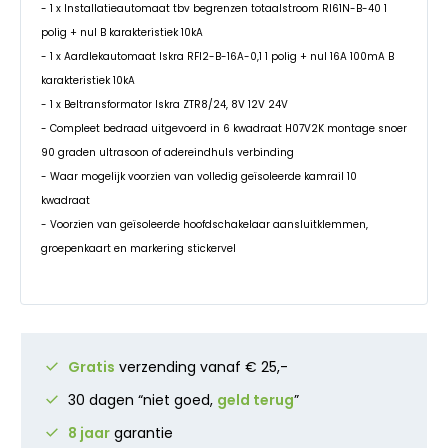
- 1 x Installatieautomaat tbv begrenzen totaalstroom RI61N-B-40 1
polig + nul B karakteristiek 10kA
- 1 x Aardlekautomaat Iskra RFI2-B-16A-0,1 1 polig + nul 16A 100mA B
karakteristiek 10kA
- 1 x Beltransformator Iskra ZTR8/24, 8V 12V 24V
- Compleet bedraad uitgevoerd in 6 kwadraat H07V2K montage snoer
90 graden ultrasoon of adereindhuls verbinding
- Waar mogelijk voorzien van volledig geïsoleerde kamrail 10
kwadraat
- Voorzien van geïsoleerde hoofdschakelaar aansluitklemmen,
groepenkaart en markering stickervel
Gratis
verzending vanaf € 25,-
30 dagen “niet goed,
geld terug
”
8 jaar
garantie