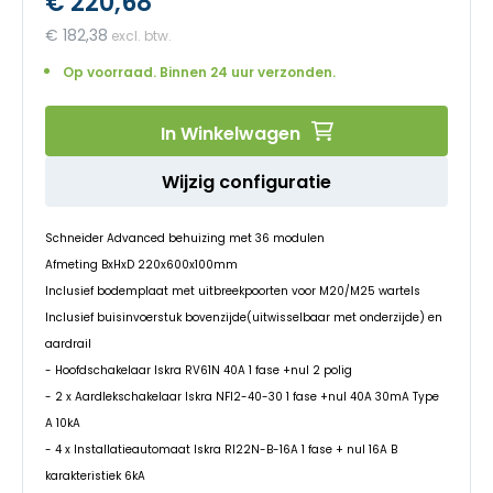
€ 220,68
begin
van
€ 182,38
de
afbeeldingen-
Op voorraad. Binnen 24 uur verzonden.
gallerij
In Winkelwagen
Wijzig configuratie
Schneider Advanced behuizing met 36 modulen
Afmeting BxHxD 220x600x100mm
Inclusief bodemplaat met uitbreekpoorten voor M20/M25 wartels
Inclusief buisinvoerstuk bovenzijde(uitwisselbaar met onderzijde) en
aardrail
- Hoofdschakelaar Iskra RV61N 40A 1 fase +nul 2 polig
- 2 x Aardlekschakelaar Iskra NFI2-40-30 1 fase +nul 40A 30mA Type
A 10kA
- 4 x Installatieautomaat Iskra RI22N-B-16A 1 fase + nul 16A B
karakteristiek 6kA