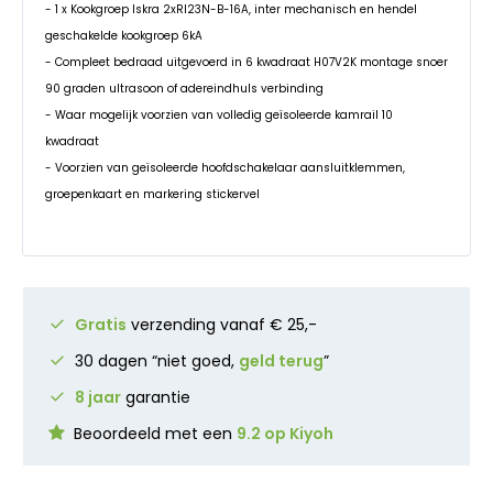
- 1 x Kookgroep Iskra 2xRI23N-B-16A, inter mechanisch en hendel
geschakelde kookgroep 6kA
- Compleet bedraad uitgevoerd in 6 kwadraat H07V2K montage snoer
90 graden ultrasoon of adereindhuls verbinding
- Waar mogelijk voorzien van volledig geïsoleerde kamrail 10
kwadraat
- Voorzien van geïsoleerde hoofdschakelaar aansluitklemmen,
groepenkaart en markering stickervel
Gratis
verzending vanaf € 25,-
30 dagen “niet goed,
geld terug
”
8 jaar
garantie
Beoordeeld met een
9.2 op Kiyoh