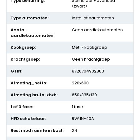
Schneider Advanced
(zwart)
Installatieautomaten
Geen aardlekautomaten
Met 1F kookgroep
Geen Krachtgroep
8720704902883
220x600
650x335x130
1 fase
RV61N-40A
24