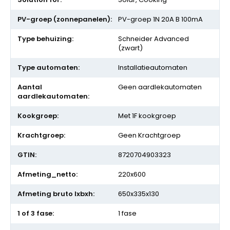
informatie
PV-groep 1N 20A B 100mA
Schneider Advanced
(zwart)
Installatieautomaten
Geen aardlekautomaten
Met 1F kookgroep
Geen Krachtgroep
8720704903323
220x600
650x335x130
1 fase