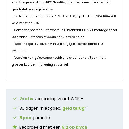
- 1 x Kookgroep Iskra 2xRI23N-B-16A, inter mechanisch en hendel
geschakelde kookgroep 6kA
- 1 x Aardlekautomaat Iskra RFI2-B-20A-0,1 1 polig + nul 20A 100mA B
karakteristiek 10kA
- Compleet bedraad uitgevoerd in 6 kwadraat H07V2K montage snoer
90 graden ultrasoon of adereindhuls verbinding
- Waar mogelijk voorzien van volledig geïsoleerde kamrail 10
kwadraat
- Voorzien van geïsoleerde hoofdschakelaar aansluitklemmen,
groepenkaart en markering stickervel
Gratis
verzending vanaf € 25,-
30 dagen “niet goed,
geld terug
”
8 jaar
garantie
Beoordeeld met een
9.2 op Kiyoh