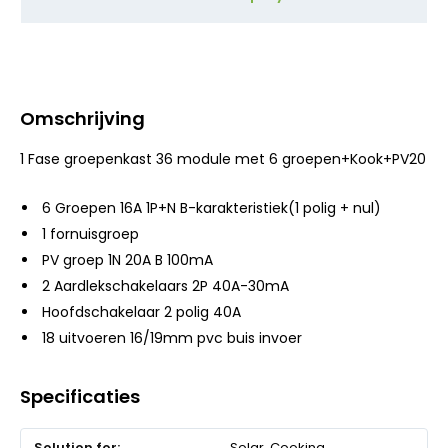
Omschrijving
1 Fase groepenkast 36 module met 6 groepen+Kook+PV20
6 Groepen 16A 1P+N B-karakteristiek(1 polig + nul)
1 fornuisgroep
PV groep 1N 20A B 100mA
2 Aardlekschakelaars 2P 40A-30mA
Hoofdschakelaar 2 polig 40A
18 uitvoeren 16/19mm pvc buis invoer
Specificaties
Meer
Solar, Cooking