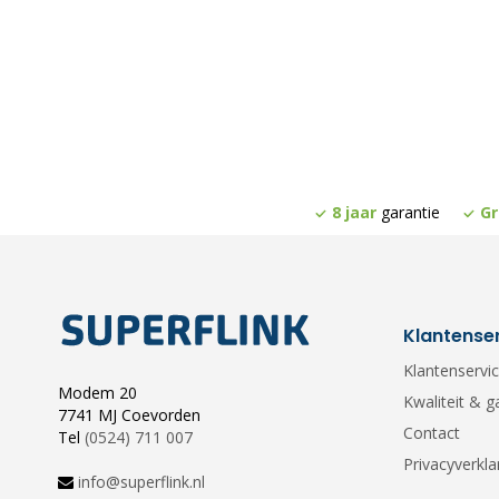
8 jaar
garantie
Gr
Klantense
Klantenservi
Modem 20
Kwaliteit & g
7741 MJ Coevorden
Contact
Tel
(0524) 711 007
Privacyverkla
info@superflink.nl