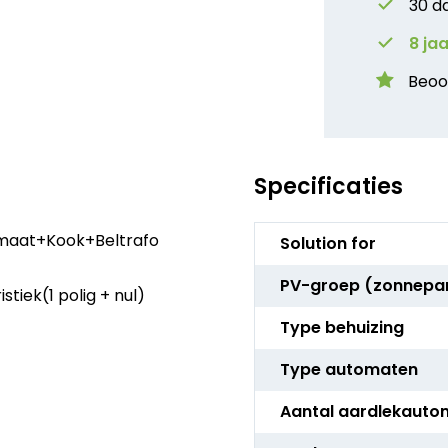
30 d
8 ja
Beoo
Specificaties
Meer
omaat+Kook+Beltrafo
Solution for
informatie
PV-groep (zonnepa
iek(1 polig + nul)
Type behuizing
Type automaten
Aantal aardlekauto