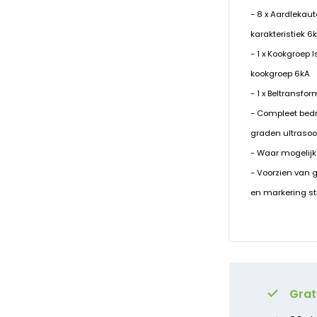
- 8 x Aardlekaut
karakteristiek 6
- 1 x Kookgroep
kookgroep 6kA
- 1 x Beltransfo
- Compleet bed
graden ultrasoo
- Waar mogelijk
- Voorzien van 
en markering st
Grat