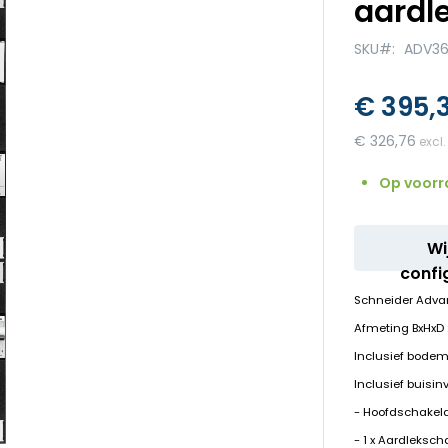
aardl
SKU
ADV36
€ 395,
€ 326,76
Op voorr
Wi
confi
Schneider Adva
Afmeting BxHx
Inclusief bodem
Inclusief buisin
- Hoofdschakela
- 1 x Aardleksc