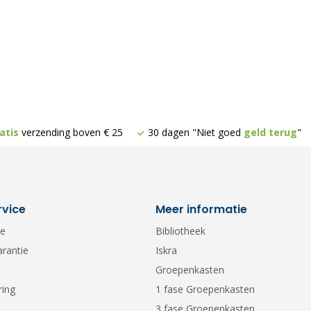
atis
verzending boven € 25
30 dagen "Niet goed
geld terug
"
rvice
Meer informatie
ce
Bibliotheek
arantie
Iskra
Groepenkasten
ring
1 fase Groepenkasten
3 fase Groepenkasten