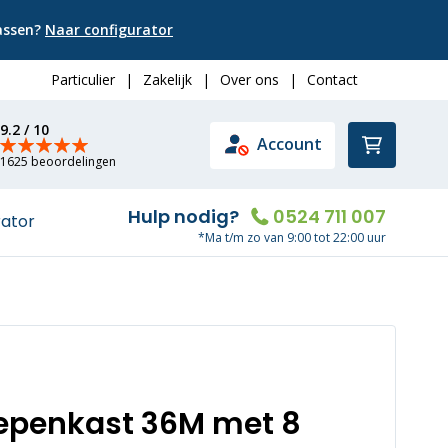
passen?
Naar configurator
Particulier
|
Zakelijk
|
Over ons
|
Contact
9.2 / 10
Winkelwa
Account
1625 beoordelingen
Hulp nodig?
0524 711 007
rator
*Ma t/m zo van 9:00 tot 22:00 uur
oepenkast 36M met 8