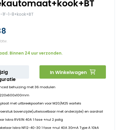
ekautomaat+kook+BT
-1F-1-8+kook+BT
38
aad. Binnen 24 uur verzonden.
jzig
In Winkelwagen
guratie
nced behuizing met 36 modulen
D 220x600x100mm
plaat met uitbreekpoorten voor M20/M25 wartels
voerstuk bovenzijde(uitwisselbaar met onderzijde) en aardrail
ar Iskra RV61N 40A 1 fase +nul 2 polig
hakelaar Iskra NFI2-40-30 1 fase +nul 40A 30mA Type A 10kA