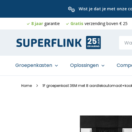
Wist je dat je met onze 
8 jaar
garantie
Gratis
verzending boven € 25
Ga
naar
de
inhoud
Groepenkasten
Oplossingen
Comp
Home
1F groepenkast 36M met 8 aardlekautomaat+koo
Ga
naar
het
einde
van
de