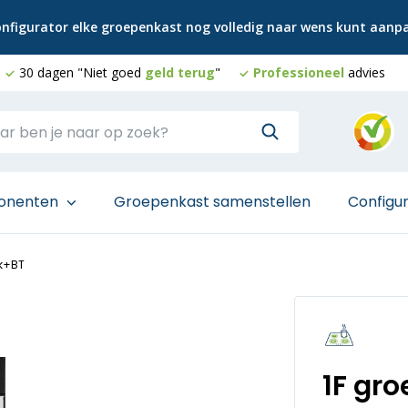
configurator elke groepenkast nog volledig naar wens kunt aan
30 dagen "Niet goed
geld terug
"
Professioneel
advies
onenten
Groepenkast samenstellen
Configu
k+BT
1F gr