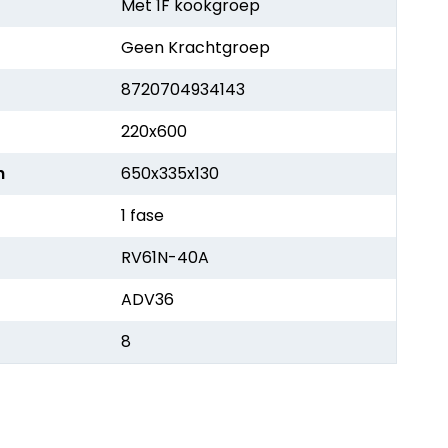
Met 1F kookgroep
Geen Krachtgroep
8720704934143
220x600
h
650x335x130
1 fase
RV61N-40A
ADV36
8