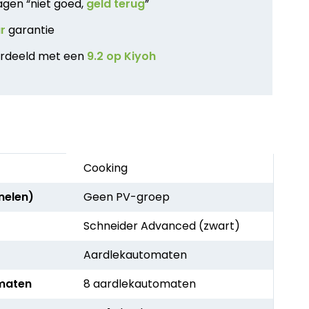
agen “niet goed,
geld terug
”
ar
garantie
rdeeld met een
9.2 op Kiyoh
Cooking
nelen)
Geen PV-groep
Schneider Advanced (zwart)
Aardlekautomaten
maten
8 aardlekautomaten