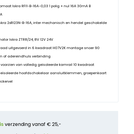
omaat Iskra RFI1-B-16A-0,03 1 polig + nul 16A 30mA B
kA
 Iskra 2xRI23N-B-16A, inter mechanisch en hendel geschakelde
rmator Iskra ZTR8/24, 8V 12V 24V
raad uitgevoerd in 6 kwadraat H07V2K montage snoer 90
n of adereindhuls verbinding
 voorzien van volledig geïsoleerde kamrail 10 kwadraat
geïsoleerde hoofdschakelaar aansluitklemmen, groepenkaart
ickervel
is
verzending vanaf € 25,-