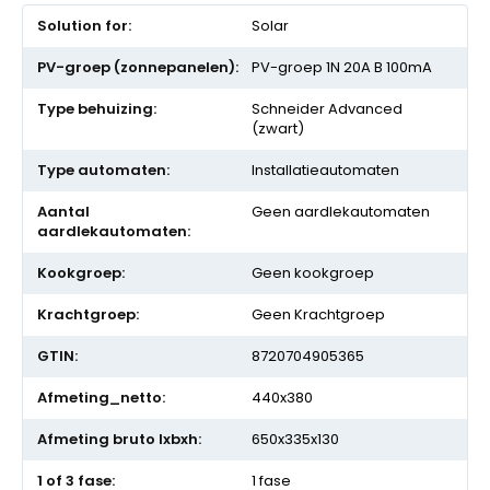
Meer
Solar
informatie
PV-groep 1N 20A B 100mA
Schneider Advanced
(zwart)
Installatieautomaten
Geen aardlekautomaten
Geen kookgroep
Geen Krachtgroep
8720704905365
440x380
650x335x130
1 fase