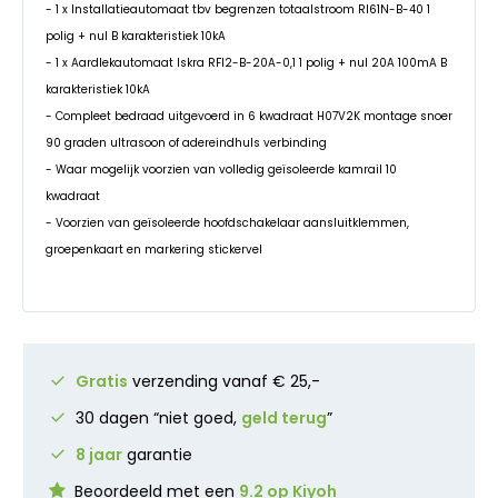
- 1 x Installatieautomaat tbv begrenzen totaalstroom RI61N-B-40 1
polig + nul B karakteristiek 10kA
- 1 x Aardlekautomaat Iskra RFI2-B-20A-0,1 1 polig + nul 20A 100mA B
karakteristiek 10kA
- Compleet bedraad uitgevoerd in 6 kwadraat H07V2K montage snoer
90 graden ultrasoon of adereindhuls verbinding
- Waar mogelijk voorzien van volledig geïsoleerde kamrail 10
kwadraat
- Voorzien van geïsoleerde hoofdschakelaar aansluitklemmen,
groepenkaart en markering stickervel
Gratis
verzending vanaf € 25,-
30 dagen “niet goed,
geld terug
”
8 jaar
garantie
Beoordeeld met een
9.2 op Kiyoh