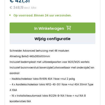
€ 421,31
begin
van
€ 348,19
de
afbeeldingen-
Op voorraad. Binnen 24 uur verzonden.
gallerij
In Winkelwagen
Wijzig configuratie
Schneider Advanced behuizing met 48 modulen
Afmeting BxHxD 440x380x100mm
Inclusief bodemplaat met uitbreekpoorten voor M20/M25 wartels
Inclusief buisinvoerstuk bovenzijde(uitwisselbaar met onderzijde) en
aardrail
- Hoofdschakelaar Iskra RV61N 40A 1 fase +nul 2 polig
- 4 x Aardlekschakelaar Iskra NFI2-40-30 1 fase +nul 40A 30mA Type
A 10kA
- 16 x Installatieautomaat Iskra RI22N-B-16A 1 fase + nul 16A B
karakteristiek 6kA