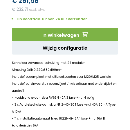
€ 281,58
begin
van
€ 232,71
de
afbeeldingen-
Op voorraad. Binnen 24 uur verzonden.
gallerij
In Winkelwagen
Wijzig configuratie
Schneider Advanced behuizing met 24 modulen
Afmeting BxHxD 220x380x100mm
Inclusief bodemplaat met uitbreekpoorten voor M20/M25 wartels
Inclusief buisinvoerstuk bovenzijde(uitwisselbaar met onderzijde) en
aardrail
- Hoofdschakelaar Iskra RV63N 40A 3 fase +nul 4 polig
- 3 x Aardlekschakelaar Iskra NFI2-40-30 1 fase +nul 40A 30mA Type
A 10kA
- 11 x Installatieautomaat Iskra RI22N-B-16A 1 fase + nul 16A B
karakteristiek 6kA