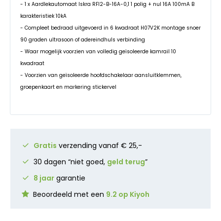
- 1 x Aardlekautomaat Iskra RFI2-B-16A-0,1 1 polig + nul 16A 100mA B
karakteristiek 10kA
- Compleet bedraad uitgevoerd in 6 kwadraat H07V2K montage snoer
90 graden ultrasoon of adereindhuls verbinding
- Waar mogelijk voorzien van volledig geïsoleerde kamrail 10
kwadraat
- Voorzien van geïsoleerde hoofdschakelaar aansluitklemmen,
groepenkaart en markering stickervel
Gratis
verzending vanaf € 25,-
30 dagen “niet goed,
geld terug
”
8 jaar
garantie
Beoordeeld met een
9.2 op Kiyoh