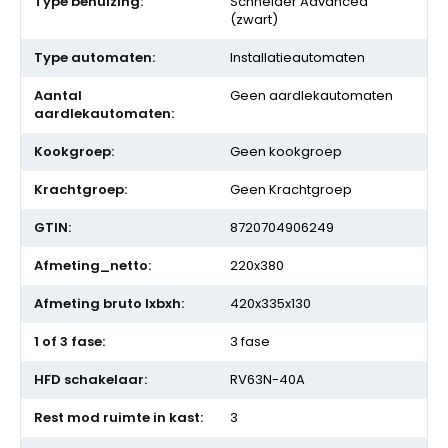
Schneider Advanced
(zwart)
Installatieautomaten
Geen aardlekautomaten
Geen kookgroep
Geen Krachtgroep
8720704906249
220x380
420x335x130
3 fase
RV63N-40A
3