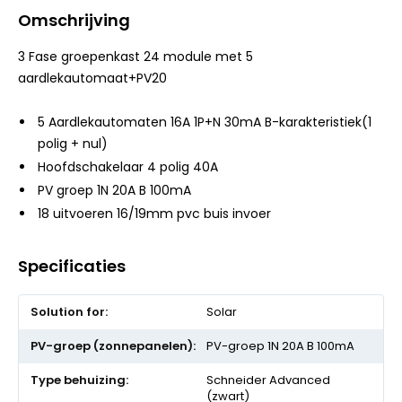
Omschrijving
3 Fase groepenkast 24 module met 5
aardlekautomaat+PV20
5 Aardlekautomaten 16A 1P+N 30mA B-karakteristiek(1
polig + nul)
Hoofdschakelaar 4 polig 40A
PV groep 1N 20A B 100mA
18 uitvoeren 16/19mm pvc buis invoer
Specificaties
Meer
Solar
informatie
PV-groep 1N 20A B 100mA
Schneider Advanced
(zwart)