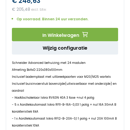
€ 248,63
begin
van
€ 205,48
de
afbeeldingen-
Op voorraad. Binnen 24 uur verzonden.
gallerij
In Winkelwagen
Wijzig configuratie
Schneider Advanced behuizing met 24 modulen
Afmeting BxHxD 220x380x100mm
Inclusief bodemplaat met uitbreekpoorten voor M20/M25 wartels
Inclusief buisinvoerstuk bovenzijde(uitwisselbaar met onderzijde) en
aardrail
- Hoofdschakelaar Iskra RV63N 40A 3 fase +nul 4 polig
- 5 x Aardlekautomaat Iskra RFI1-B-16A-0,03 1 polig + nul 16A 30mA B
karakteristiek 6kA
- 1 x Aardlekautomaat Iskra RFI2-B-20A-0,1 1 polig + nul 20A 100mA B
karakteristiek 10kA