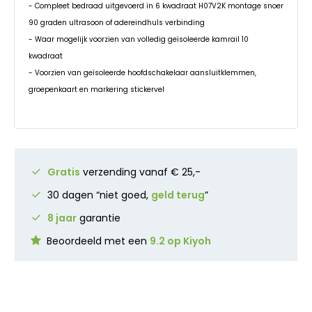
- Compleet bedraad uitgevoerd in 6 kwadraat H07V2K montage snoer
90 graden ultrasoon of adereindhuls verbinding
- Waar mogelijk voorzien van volledig geïsoleerde kamrail 10
kwadraat
- Voorzien van geïsoleerde hoofdschakelaar aansluitklemmen,
groepenkaart en markering stickervel
Gratis
verzending vanaf € 25,-
30 dagen “niet goed,
geld terug
”
8 jaar
garantie
Beoordeeld met een
9.2 op Kiyoh