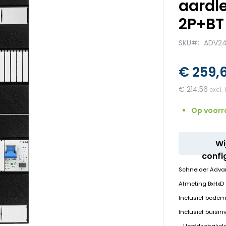
aardl
2P+BT
SKU
ADV24
€ 259,
€ 214,56
Op voorr
Wi
confi
Schneider Adva
Afmeting BxHx
Inclusief bodem
Inclusief buisin