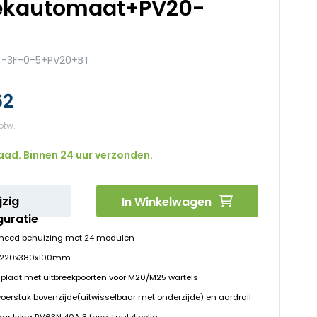
ekautomaat+PV20-
-3F-0-5+PV20+BT
62
aad. Binnen 24 uur verzonden.
jzig
In Winkelwagen
guratie
nced behuizing met 24 modulen
D 220x380x100mm
plaat met uitbreekpoorten voor M20/M25 wartels
voerstuk bovenzijde(uitwisselbaar met onderzijde) en aardrail