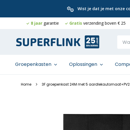
Wist je dat je met onze 
8 jaar
garantie
Gratis
verzending boven € 25
Ga
naar
de
inhoud
Groepenkasten
Oplossingen
Comp
Home
3F groepenkast 24M met 5 aardlekautomaat+PV
Ga
naar
het
einde
van
de