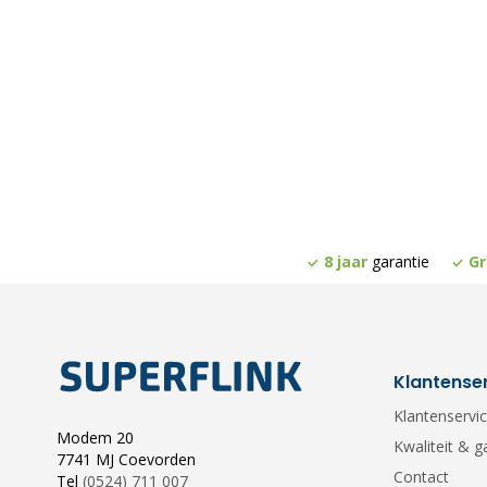
8 jaar
garantie
Gr
Klantense
Klantenservi
Modem 20
Kwaliteit & g
7741 MJ Coevorden
Contact
Tel
(0524) 711 007