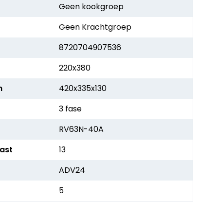
Geen kookgroep
Geen Krachtgroep
8720704907536
220x380
h
420x335x130
3 fase
RV63N-40A
kast
13
ADV24
5