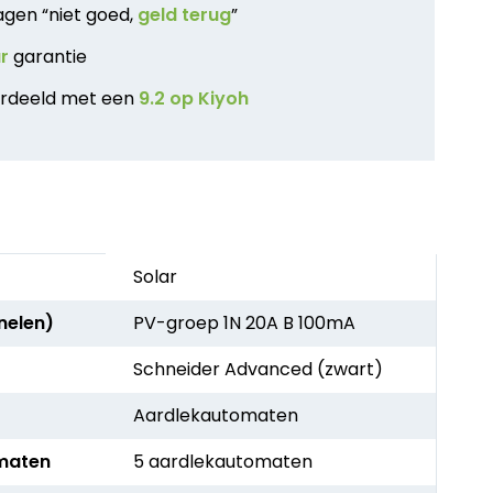
agen “niet goed,
geld terug
”
ar
garantie
rdeeld met een
9.2 op Kiyoh
Solar
nelen)
PV-groep 1N 20A B 100mA
Schneider Advanced (zwart)
Aardlekautomaten
maten
5 aardlekautomaten