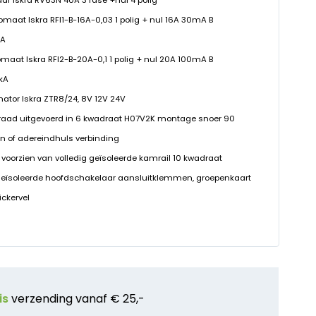
ar Iskra RV63N 40A 3 fase +nul 4 polig
omaat Iskra RFI1-B-16A-0,03 1 polig + nul 16A 30mA B
kA
omaat Iskra RFI2-B-20A-0,1 1 polig + nul 20A 100mA B
0kA
rmator Iskra ZTR8/24, 8V 12V 24V
raad uitgevoerd in 6 kwadraat H07V2K montage snoer 90
n of adereindhuls verbinding
 voorzien van volledig geïsoleerde kamrail 10 kwadraat
geïsoleerde hoofdschakelaar aansluitklemmen, groepenkaart
ickervel
is
verzending vanaf € 25,-