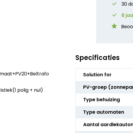
30 d
8 ja
Beoo
Specificaties
Meer
omaat+PV20+Beltrafo
Solution for
informatie
PV-groep (zonnepa
iek(1 polig + nul)
Type behuizing
Type automaten
Aantal aardlekauto