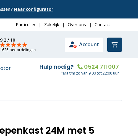
passen?
Naar configurator
Particulier
|
Zakelijk
|
Over ons
|
Contact
9.2 / 10
Winkelwa
Account
1625 beoordelingen
Hulp nodig?
0524 711 007
rator
*Ma t/m zo van 9:00 tot 22:00 uur
oepenkast 24M met 5