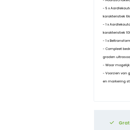
- Hoofdschakela
- 5 x Aardlekaut
karakteristiek 6
- 1 x Aardlekaut
karakteristiek 1
- 1 x Beltransfo
- Compleet bed
graden ultrasoo
- Waar mogelijk
- Voorzien van 
en markering st
Grat