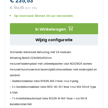
€ 235,53
begin
van
€ 194,65
de
afbeeldingen-
Op voorraad. Binnen 24 uur verzonden.
gallerij
In Winkelwagen
Wijzig configuratie
Schneider Advanced behuizing met 24 modulen
Afmeting BxHxD 220x380x100mm
Inclusief bodemplaat met uitbreekpoorten voor M20/M25 wartels
Inclusief buisinvoerstuk bovenzijde(uitwisselbaar met onderzijde) en
aardrail
- Hoofdschakelaar Iskra RV63N 40A 3 fase +nul 4 polig
- 3 x Aardlekschakelaar Iskra NFI2-40-30 1 fase +nul 40A 30mA Type
A 10kA
- 7 x Installatieautomaat Iskra RI22N-B-16A 1 fase + nul 16A B
karakteristiek 6kA