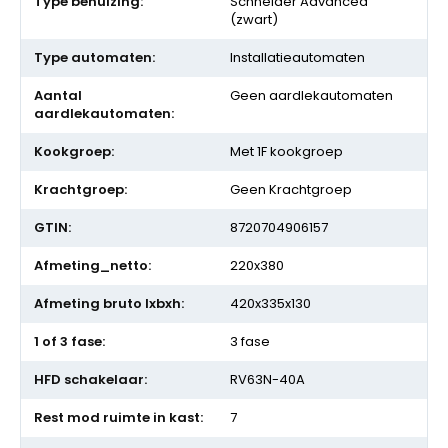
Schneider Advanced
(zwart)
Installatieautomaten
Geen aardlekautomaten
Met 1F kookgroep
Geen Krachtgroep
8720704906157
220x380
420x335x130
3 fase
RV63N-40A
7