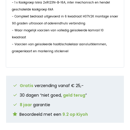
- 1 x Kookgroep Iskra 2xRI23N-B-16A, inter mechanisch en hendel
geschakelde kookgroep 6kA
- Compleet bedraad uitgevoerd in 6 kwadraat H07V2K montage snoer
90 graden ultrasoon of adereindhuls verbinding
- Waar mogelijk voorzien van volledig geïsoleerde kamrail 10
kwadraat
- Voorzien van geïsoleerde hoofdschakelaar aansluitklemmen,
groepenkaart en markering stickervel
Gratis
verzending vanaf € 25,-
30 dagen “niet goed,
geld terug
”
8 jaar
garantie
Beoordeeld met een
9.2 op Kiyoh