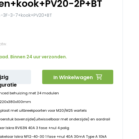
en+kook+PV20-2P+BT
-3F-3-7+kook+PV20+BT
aad. Binnen 24 uur verzonden.
jzig
In Winkelwagen
guratie
nced behuizing met 24 modulen
D 220x380x100mm
plaat met uitbreekpoorten voor M20/M25 wartels
voerstuk bovenzijde(uitwisselbaar met onderzijde) en aardrail
ar Iskra RV63N 40A 3 fase +nul 4 polig
hakelaar Iskra NFI2-40-30 1 fase +nul 40A 30mA Type A 10kA