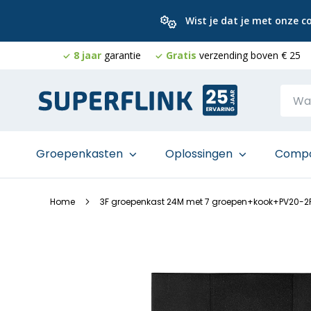
Wist je dat je met onze 
8 jaar
garantie
Gratis
verzending boven € 25
Ga
naar
de
inhoud
Groepenkasten
Oplossingen
Comp
Home
3F groepenkast 24M met 7 groepen+kook+PV20-2
Ga
naar
het
einde
van
de