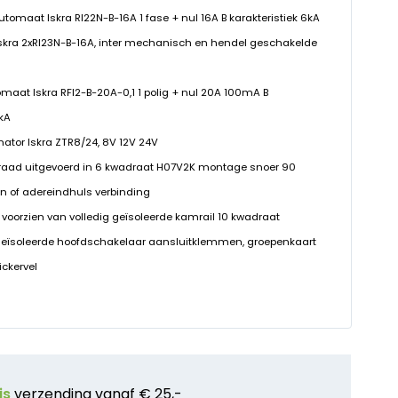
eautomaat Iskra RI22N-B-16A 1 fase + nul 16A B karakteristiek 6kA
 Iskra 2xRI23N-B-16A, inter mechanisch en hendel geschakelde
omaat Iskra RFI2-B-20A-0,1 1 polig + nul 20A 100mA B
0kA
rmator Iskra ZTR8/24, 8V 12V 24V
raad uitgevoerd in 6 kwadraat H07V2K montage snoer 90
n of adereindhuls verbinding
 voorzien van volledig geïsoleerde kamrail 10 kwadraat
geïsoleerde hoofdschakelaar aansluitklemmen, groepenkaart
ickervel
is
verzending vanaf € 25,-