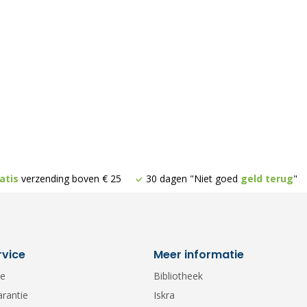
atis
verzending boven € 25
30 dagen "Niet goed
geld terug
"
rvice
Meer informatie
ce
Bibliotheek
arantie
Iskra