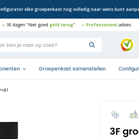
configurator elke groepenkast nog volledig naar wens kunt aan
30 dagen "Niet goed
geld terug
"
Professioneel
advies
onenten
Groepenkast samenstellen
Configu
P+BT
3F gr