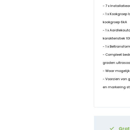
- 7 x Installati
- 1 x Kookgroep
kookgroep 6kA
- 1 x Aardlekaut
karakteristiek 1
- 1 x Beltransfo
- Compleet bed
graden ultrasoo
- Waar mogelijk
- Voorzien van 
en markering st
Grat