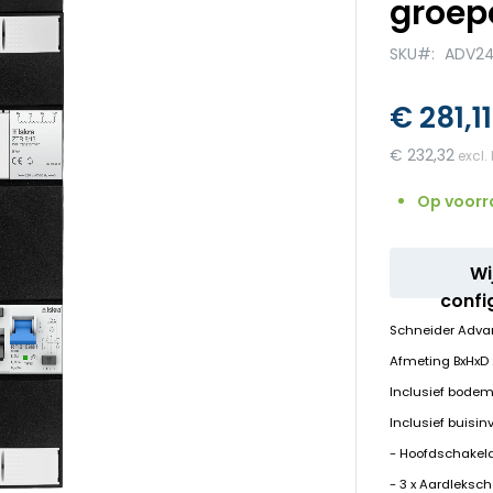
groep
SKU
ADV24
€ 281,11
€ 232,32
Op voorr
Wi
confi
Schneider Adva
Afmeting BxHx
Inclusief bodem
Inclusief buisin
- Hoofdschakela
- 3 x Aardleksc