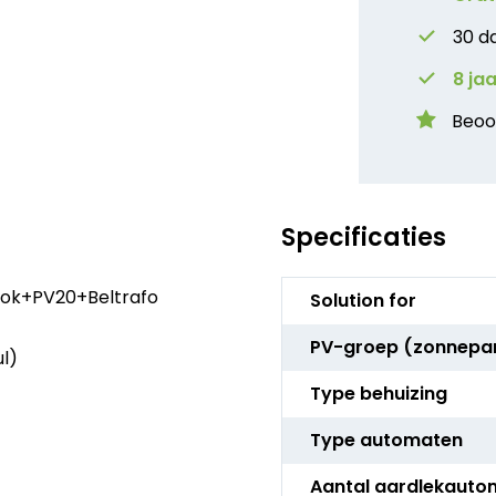
30 d
8 ja
Beoo
Specificaties
Meer
ook+PV20+Beltrafo
Solution for
informatie
PV-groep (zonnepa
ul)
Type behuizing
Type automaten
Aantal aardlekauto