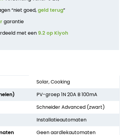
agen “niet goed,
geld terug
”
ar
garantie
rdeeld met een
9.2 op Kiyoh
Solar, Cooking
nelen)
PV-groep 1N 20A B 100mA
Schneider Advanced (zwart)
Installatieautomaten
maten
Geen aardlekautomaten