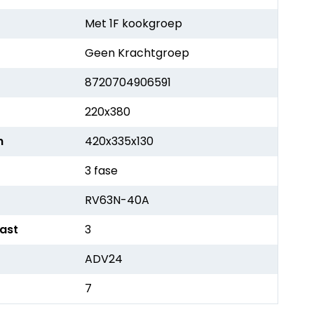
Met 1F kookgroep
Geen Krachtgroep
8720704906591
220x380
h
420x335x130
3 fase
RV63N-40A
kast
3
ADV24
7