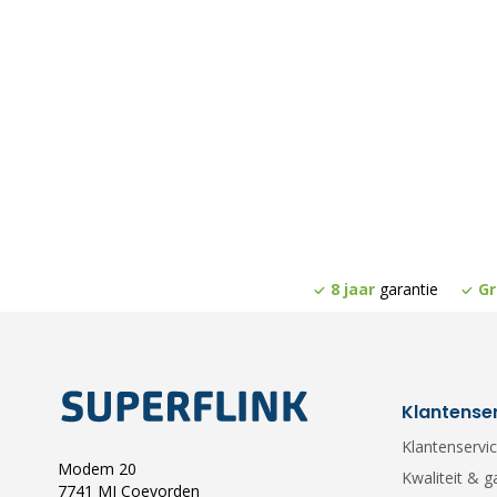
8 jaar
garantie
Gr
Klantense
Klantenservi
Modem 20
Kwaliteit & g
7741 MJ Coevorden