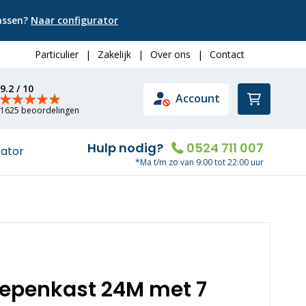
passen?
Naar configurator
Particulier
|
Zakelijk
|
Over ons
|
Contact
9.2 / 10
Winkelwa
Account
1625 beoordelingen
Hulp nodig?
0524 711 007
rator
*Ma t/m zo van 9:00 tot 22:00 uur
oepenkast 24M met 7