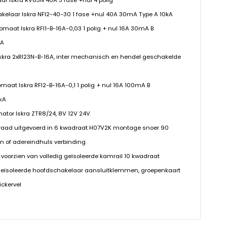
ar Iskra RV63N 40A 3 fase +nul 4 polig
hakelaar Iskra NFI2-40-30 1 fase +nul 40A 30mA Type A 10kA
tomaat Iskra RFI1-B-16A-0,03 1 polig + nul 16A 30mA B
kA
 Iskra 2xRI23N-B-16A, inter mechanisch en hendel geschakelde
omaat Iskra RFI2-B-16A-0,1 1 polig + nul 16A 100mA B
0kA
rmator Iskra ZTR8/24, 8V 12V 24V
raad uitgevoerd in 6 kwadraat H07V2K montage snoer 90
n of adereindhuls verbinding
 voorzien van volledig geïsoleerde kamrail 10 kwadraat
geïsoleerde hoofdschakelaar aansluitklemmen, groepenkaart
ickervel