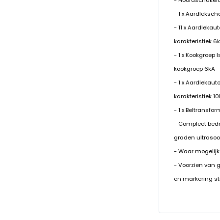
- Hoofdschakela
- 1 x Aardleksc
- 11 x Aardlekau
karakteristiek 6
- 1 x Kookgroep
kookgroep 6kA
- 1 x Aardlekaut
karakteristiek 1
- 1 x Beltransfo
- Compleet bed
graden ultrasoo
- Waar mogelijk
- Voorzien van 
en markering st