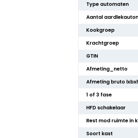
Type automaten
Aantal aardlekauto
Kookgroep
Krachtgroep
GTIN
Afmeting_netto
Afmeting bruto lxbx
1 of 3 fase
HFD schakelaar
Rest mod ruimte in 
Soort kast