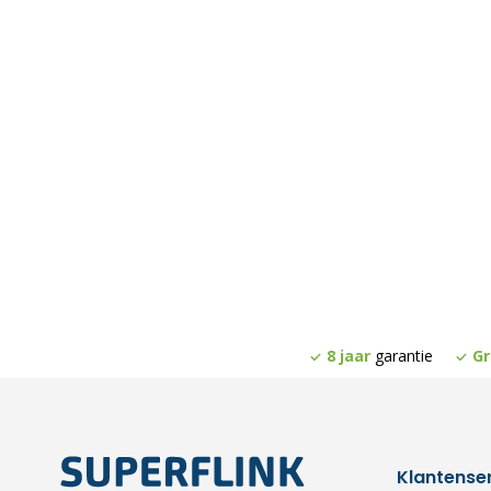
8 jaar
garantie
Gr
Klantense