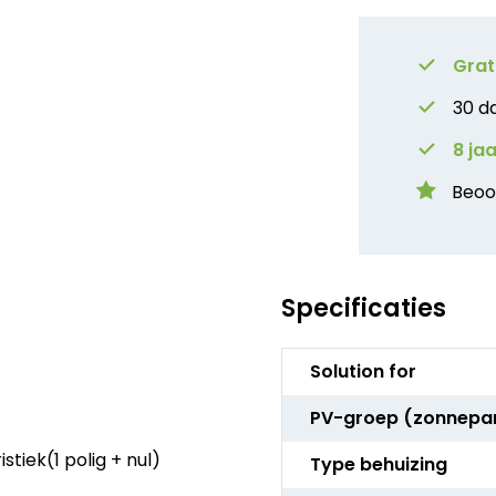
Grat
30 d
8 ja
Beoo
Specificaties
Meer
Solution for
informatie
PV-groep (zonnepa
tiek(1 polig + nul)
Type behuizing