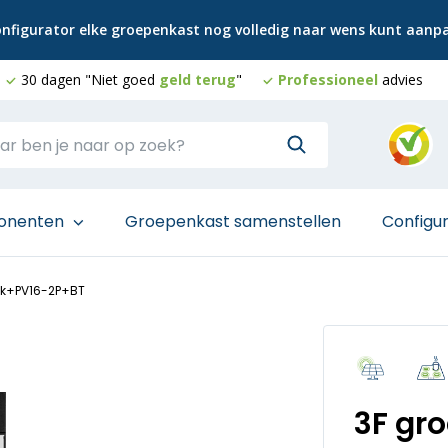
configurator elke groepenkast nog volledig naar wens kunt aan
30 dagen "Niet goed
geld terug
"
Professioneel
advies
onenten
Groepenkast samenstellen
Configu
ok+PV16-2P+BT
3F gr