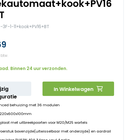
ekautomaat+kook+PV16
T
-3F-1-11+kook+PV16+BT
69
aad. Binnen 24 uur verzonden.
jzig
In Winkelwagen
guratie
nced behuizing met 36 modulen
D 220x600x100mm
plaat met uitbreekpoorten voor M20/M25 wartels
voerstuk bovenzijde(uitwisselbaar met onderzijde) en aardrail