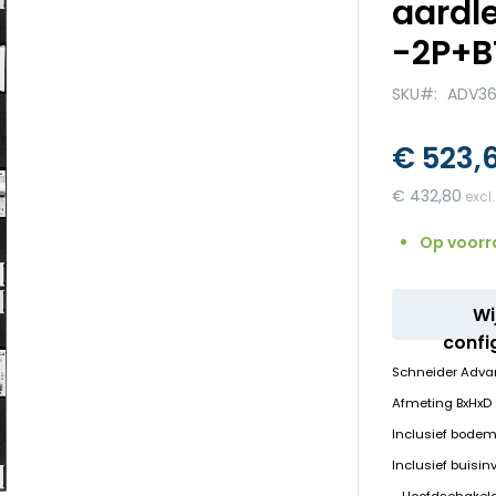
aardl
-2P+B
SKU
ADV36
€ 523,
€ 432,80
Op voorr
Wi
confi
Schneider Adva
Afmeting BxHx
Inclusief bodem
Inclusief buisin