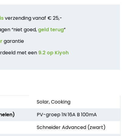
is
verzending vanaf € 25,-
agen “niet goed,
geld terug
”
ar
garantie
rdeeld met een
9.2 op Kiyoh
Solar, Cooking
nelen)
PV-groep 1N 16A B 100mA
Schneider Advanced (zwart)