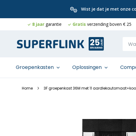
Wist je dat je met onze 
8 jaar
garantie
Gratis
verzending boven € 25
Ga
naar
de
inhoud
Groepenkasten
Oplossingen
Comp
Home
3F groepenkast 36M met 11 aardlekautomaat+ko
Ga
naar
het
einde
van
de