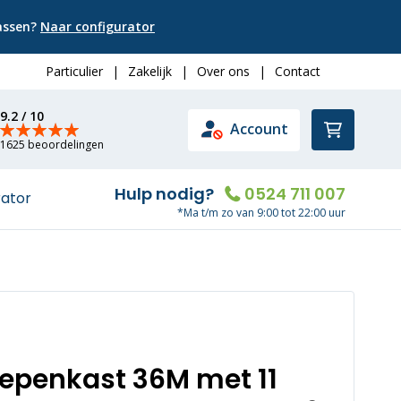
passen?
Naar configurator
Particulier
|
Zakelijk
|
Over ons
|
Contact
9.2 / 10
Winkelwa
Account
1625 beoordelingen
Hulp nodig?
0524 711 007
rator
*Ma t/m zo van 9:00 tot 22:00 uur
oepenkast 36M met 11