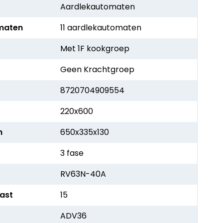
Aardlekautomaten
maten
11 aardlekautomaten
Met 1F kookgroep
Geen Krachtgroep
8720704909554
220x600
h
650x335x130
3 fase
RV63N-40A
kast
15
ADV36