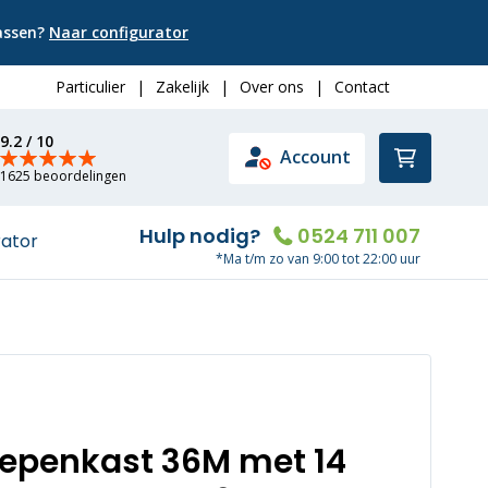
passen?
Naar configurator
Particulier
|
Zakelijk
|
Over ons
|
Contact
9.2 / 10
Winkelwa
Account
1625 beoordelingen
Hulp nodig?
0524 711 007
rator
*Ma t/m zo van 9:00 tot 22:00 uur
oepenkast 36M met 14