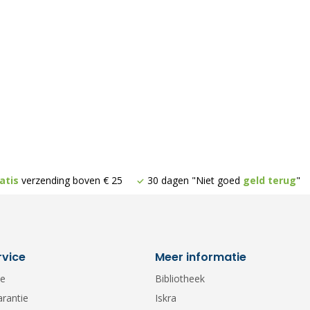
atis
verzending boven € 25
30 dagen "Niet goed
geld terug
"
rvice
Meer informatie
ce
Bibliotheek
arantie
Iskra