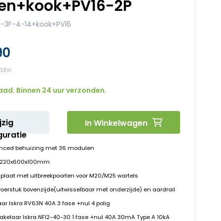
en+kook+PV16-2P
-3F-4-14+kook+PV16
90
aad. Binnen 24 uur verzonden.
jzig
In Winkelwagen
guratie
nced behuizing met 36 modulen
D 220x600x100mm
plaat met uitbreekpoorten voor M20/M25 wartels
voerstuk bovenzijde(uitwisselbaar met onderzijde) en aardrail
ar Iskra RV63N 40A 3 fase +nul 4 polig
hakelaar Iskra NFI2-40-30 1 fase +nul 40A 30mA Type A 10kA