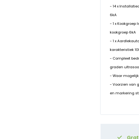
- 14 x Installat
6kA
- 1 x Kookgroep
kookgroep 6kA
- 1 x Aardlekaut
karakteristiek 1
- Compleet bed
graden ultrasoo
- Waar mogelijk
- Voorzien van 
en markering st
Grat