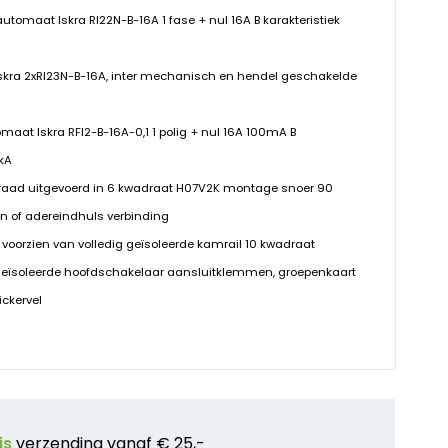
ieautomaat Iskra RI22N-B-16A 1 fase + nul 16A B karakteristiek
 Iskra 2xRI23N-B-16A, inter mechanisch en hendel geschakelde
omaat Iskra RFI2-B-16A-0,1 1 polig + nul 16A 100mA B
0kA
raad uitgevoerd in 6 kwadraat H07V2K montage snoer 90
n of adereindhuls verbinding
 voorzien van volledig geïsoleerde kamrail 10 kwadraat
geïsoleerde hoofdschakelaar aansluitklemmen, groepenkaart
ickervel
is
verzending vanaf € 25,-