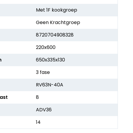
Met 1F kookgroep
Geen Krachtgroep
8720704908328
220x600
h
650x335x130
3 fase
RV63N-40A
kast
8
ADV36
14