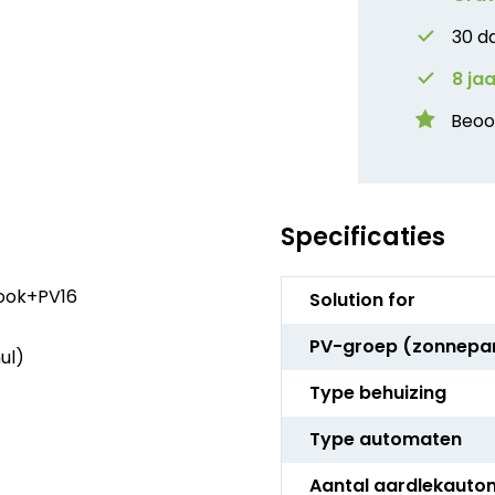
30 d
8 ja
Beoo
Specificaties
Meer
ook+PV16
Solution for
informatie
PV-groep (zonnepa
ul)
Type behuizing
Type automaten
Aantal aardlekauto