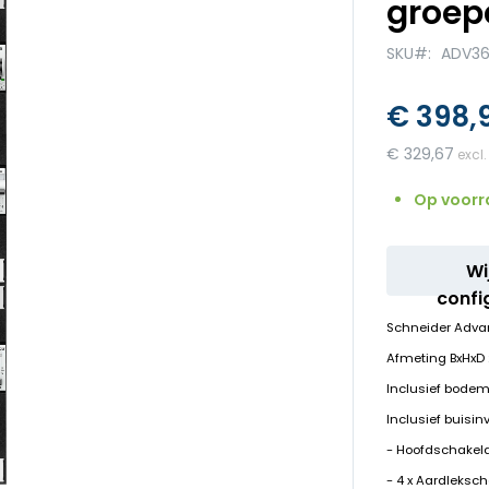
groep
SKU
ADV36
€ 398,
€ 329,67
Op voorr
Wi
confi
Schneider Adva
Afmeting BxHx
Inclusief bodem
Inclusief buisin
- Hoofdschakela
- 4 x Aardleksc