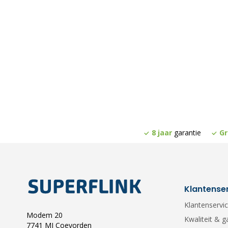
8 jaar
garantie
Gr
Klantense
Klantenservi
Modem 20
Kwaliteit & g
7741 MJ Coevorden