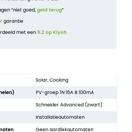
agen “niet goed,
geld terug
”
ar
garantie
rdeeld met een
9.2 op Kiyoh
Solar, Cooking
nelen)
PV-groep 1N 16A B 100mA
Schneider Advanced (zwart)
Installatieautomaten
maten
Geen aardlekautomaten