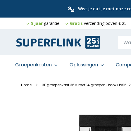
Wist je dat je met onze 
8 jaar
garantie
Gratis
verzending boven € 25
Ga
naar
de
inhoud
Groepenkasten
Oplossingen
Comp
Home
3F groepenkast 36M met 14 groepen+kook+PV16-2
Ga
naar
het
einde
van
de