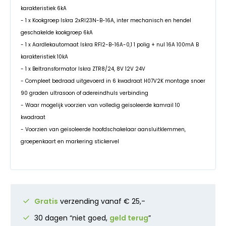
karakteristiek 6kA
- 1 x Kookgroep Iskra 2xRI23N-B-16A, inter mechanisch en hendel
geschakelde kookgroep 6kA
- 1 x Aardlekautomaat Iskra RFI2-B-16A-0,1 1 polig + nul 16A 100mA B
karakteristiek 10kA
- 1 x Beltransformator Iskra ZTR8/24, 8V 12V 24V
- Compleet bedraad uitgevoerd in 6 kwadraat H07V2K montage snoer
90 graden ultrasoon of adereindhuls verbinding
- Waar mogelijk voorzien van volledig geïsoleerde kamrail 10
kwadraat
- Voorzien van geïsoleerde hoofdschakelaar aansluitklemmen,
groepenkaart en markering stickervel
Gratis
verzending vanaf € 25,-
30 dagen “niet goed,
geld terug
”