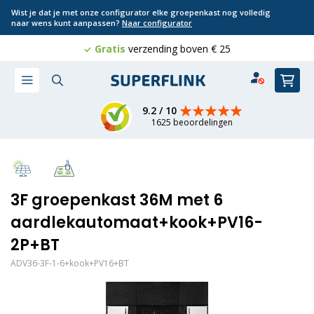
Wist je dat je met onze configurator elke groepenkast nog volledig
naar wens kunt aanpassen?
Naar configurator
Gratis
Professioneel
verzending boven € 25
8 jaar
geld terug
Ga
Win
naar
de
inhoud
9.2 / 10
1625 beoordelingen
3F groepenkast 36M met 6
aardlekautomaat+kook+PV16-
2P+BT
ADV36-3F-1-6+kook+PV16+BT
Ga
naar
het