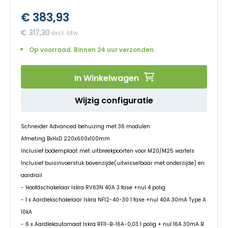
het
€ 383,93
begin
van
€ 317,30
de
afbeeldingen-
Op voorraad. Binnen 24 uur verzonden.
gallerij
In Winkelwagen
Wijzig configuratie
Schneider Advanced behuizing met 36 modulen
Afmeting BxHxD 220x600x100mm
Inclusief bodemplaat met uitbreekpoorten voor M20/M25 wartels
Inclusief buisinvoerstuk bovenzijde(uitwisselbaar met onderzijde) en
aardrail
- Hoofdschakelaar Iskra RV63N 40A 3 fase +nul 4 polig
- 1 x Aardlekschakelaar Iskra NFI2-40-30 1 fase +nul 40A 30mA Type A
10kA
- 6 x Aardlekautomaat Iskra RFI1-B-16A-0,03 1 polig + nul 16A 30mA B