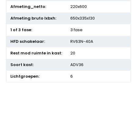
220x600
650x335x130
3 fase
RV63N-40A
20
ADV36
6