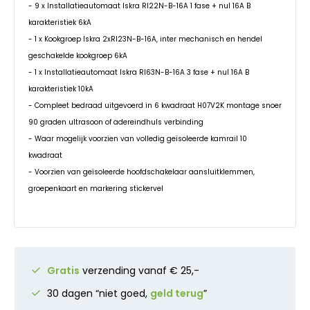
- 9 x Installatieautomaat Iskra RI22N-B-16A 1 fase + nul 16A B
karakteristiek 6kA
- 1 x Kookgroep Iskra 2xRI23N-B-16A, inter mechanisch en hendel
geschakelde kookgroep 6kA
- 1 x Installatieautomaat Iskra RI63N-B-16A 3 fase + nul 16A B
karakteristiek 10kA
- Compleet bedraad uitgevoerd in 6 kwadraat H07V2K montage snoer
90 graden ultrasoon of adereindhuls verbinding
- Waar mogelijk voorzien van volledig geïsoleerde kamrail 10
kwadraat
- Voorzien van geïsoleerde hoofdschakelaar aansluitklemmen,
groepenkaart en markering stickervel
Gratis
verzending vanaf € 25,-
30 dagen “niet goed,
geld terug
”