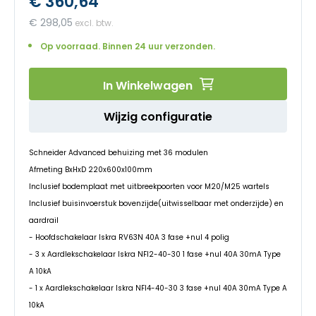
€ 360,64
begin
van
€ 298,05
de
afbeeldingen-
Op voorraad. Binnen 24 uur verzonden.
gallerij
In Winkelwagen
Wijzig configuratie
Schneider Advanced behuizing met 36 modulen
Afmeting BxHxD 220x600x100mm
Inclusief bodemplaat met uitbreekpoorten voor M20/M25 wartels
Inclusief buisinvoerstuk bovenzijde(uitwisselbaar met onderzijde) en
aardrail
- Hoofdschakelaar Iskra RV63N 40A 3 fase +nul 4 polig
- 3 x Aardlekschakelaar Iskra NFI2-40-30 1 fase +nul 40A 30mA Type
A 10kA
- 1 x Aardlekschakelaar Iskra NFI4-40-30 3 fase +nul 40A 30mA Type A
10kA