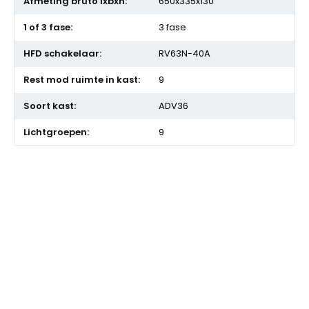
650x335x130
3 fase
RV63N-40A
9
ADV36
9