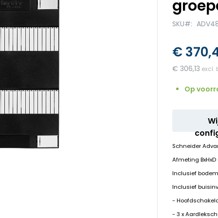
groep
SKU
ADV48
€ 370,
€ 306,13
Op voorr
Wi
confi
Schneider Adva
Afmeting BxHx
Inclusief bodem
Inclusief buisin
- Hoofdschakela
- 3 x Aardleksc