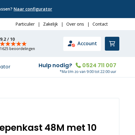
passen?
Naar configurator
Particulier
|
Zakelijk
|
Over ons
|
Contact
9.2 / 10
Winkelwa
Account
1625 beoordelingen
Hulp nodig?
0524 711 007
rator
*Ma t/m zo van 9:00 tot 22:00 uur
oepenkast 48M met 10