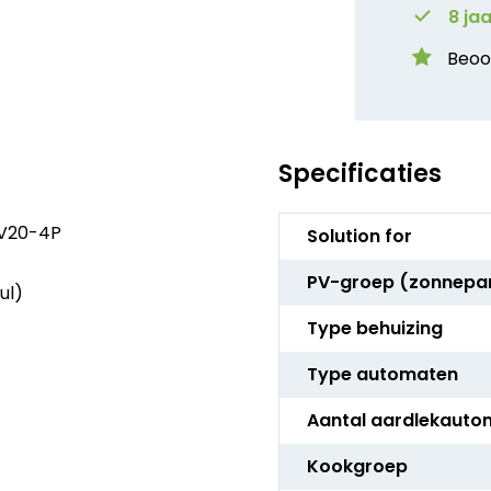
8 ja
Beoo
Specificaties
Meer
PV20-4P
Solution for
informatie
PV-groep (zonnepa
ul)
Type behuizing
Type automaten
Aantal aardlekauto
Kookgroep