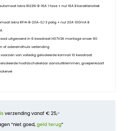
ieautomaat Iskra RI22N-B-16A 1 fase + nul 16A B karakteristiek
tomaat Iskra RFI4-B-20A-0,1 3 polig + nul 20A 100mA B
kA
raad uitgevoerd in 6 kwadraat H07V2K montage snoer 90
n of adereindhuls verbinding
 voorzien van volledig geïsoleerde kamrail 10 kwadraat
geïsoleerde hoofdschakelaar aansluitklemmen, groepenkaart
ickervel
is
verzending vanaf € 25,-
agen “niet goed,
geld terug
”