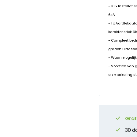
- 10 x Installat
6kA
- 1 x Aardlekau
karakteristiek 6
- Compleet bed
graden ultrasoo
- Waar mogelijk
- Voorzien van 
en markering st
Grat
30 d