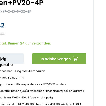
en+PV20-4P
-3F-3-10+PV20-4P
42
aad. Binnen 24 uur verzonden.
jzig
In Winkelwagen
guratie
nced behuizing met 48 modulen
D 440x380x100mm
plaat met uitbreekpoorten voor M20/M25 wartels
voerstuk bovenzijde(uitwisselbaar met onderzijde) en aardrail
ar Iskra RV63N 40A 3 fase +nul 4 polig
hakelaar Iskra NFI2-40-30 1 fase +nul 40A 30mA Type A 10kA