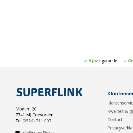
8 jaar
garantie
Gr
Klantense
Klantenservi
Modem 20
Kwaliteit & g
7741 MJ Coevorden
Contact
Tel
(0524) 711 007
Privacyverkla
info@superflink.nl