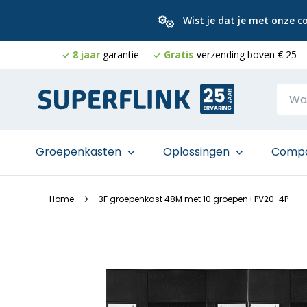
Wist je dat je met onze 
8 jaar
garantie
Gratis
verzending boven € 25
Ga
naar
de
inhoud
Groepenkasten
Oplossingen
Comp
Home
3F groepenkast 48M met 10 groepen+PV20-4P
Ga
naar
het
einde
van
de