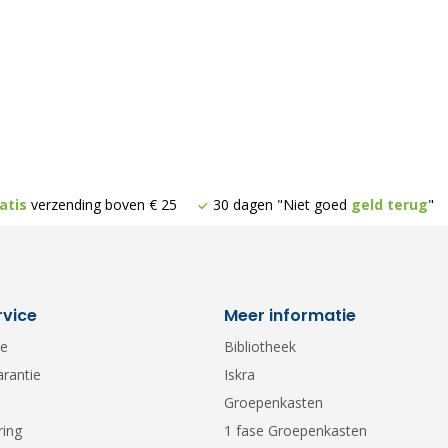
atis
verzending boven € 25
30 dagen "Niet goed
geld terug
"
rvice
Meer informatie
ce
Bibliotheek
arantie
Iskra
Groepenkasten
ring
1 fase Groepenkasten