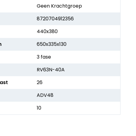
Geen Krachtgroep
8720704912356
440x380
h
650x335x130
3 fase
RV63N-40A
kast
26
ADV48
10