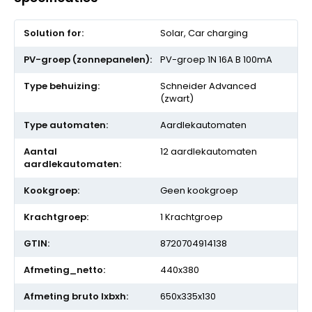
Meer
Solar, Car charging
informatie
PV-groep 1N 16A B 100mA
Schneider Advanced
(zwart)
Aardlekautomaten
12 aardlekautomaten
Geen kookgroep
1 Krachtgroep
8720704914138
440x380
650x335x130