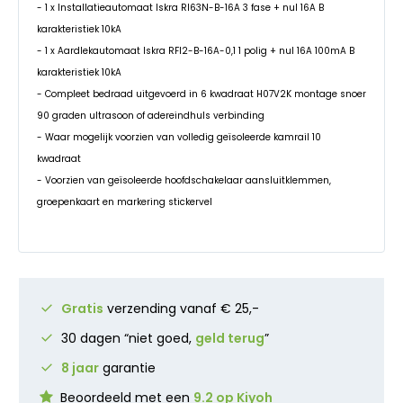
- 1 x Installatieautomaat Iskra RI63N-B-16A 3 fase + nul 16A B
karakteristiek 10kA
- 1 x Aardlekautomaat Iskra RFI2-B-16A-0,1 1 polig + nul 16A 100mA B
karakteristiek 10kA
- Compleet bedraad uitgevoerd in 6 kwadraat H07V2K montage snoer
90 graden ultrasoon of adereindhuls verbinding
- Waar mogelijk voorzien van volledig geïsoleerde kamrail 10
kwadraat
- Voorzien van geïsoleerde hoofdschakelaar aansluitklemmen,
groepenkaart en markering stickervel
Gratis
verzending vanaf € 25,-
30 dagen “niet goed,
geld terug
”
8 jaar
garantie
Beoordeeld met een
9.2 op Kiyoh