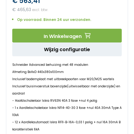
€ 563,41
begin
van
€ 465,63
de
afbeeldingen-
Op voorraad. Binnen 24 uur verzonden.
gallerij
In Winkelwagen
Wijzig configuratie
Schneider Advanced behuizing met 48 modulen
Afmeting BxHxD 440x380x100mm
Inclusief bodemplaat met uitbreekpoorten voor M20/M25 wartels
Inclusief buisinvoerstuk bovenzijde(uitwisselbaar met onderzijde) en
aardrail
- Hoofdschakelaar Iskra RV63N 40A 3 fase +nul 4 polig
- 1 x Aardlekschakelaar Iskra NFI4-40-30 3 fase +nul 40A 30mA Type A
10kA
- 12 x Aardlekautomaat Iskra RFI1-B-16A-0,03 1 polig + nul 16A 30mA B
karakteristiek 6kA