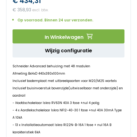
€ 434,31
begin
van
€ 358,93
de
afbeeldingen-
Op voorraad. Binnen 24 uur verzonden.
gallerij
In Winkelwagen
Wijzig configuratie
Schneider Advanced behuizing met 48 modulen
Afmeting BxHxD 440x380x100mm
Inclusief bodemplaat met uitbreekpoorten voor M20/M25 wartels
Inclusief buisinvoerstuk bovenzijde(uitwisselbaar met onderzijde) en
aardrail
- Hoofdschakelaar Iskra RV63N 40A 3 fase +nul 4 polig
- 4 x Aardlekschakelaar Iskra NFI2-40-30 1 fase +nul 40A 30mA Type
A 10kA
- 13 x Installatieautomaat Iskra RI22N-B-16A 1 fase + nul 16A B
karakteristiek 6kA