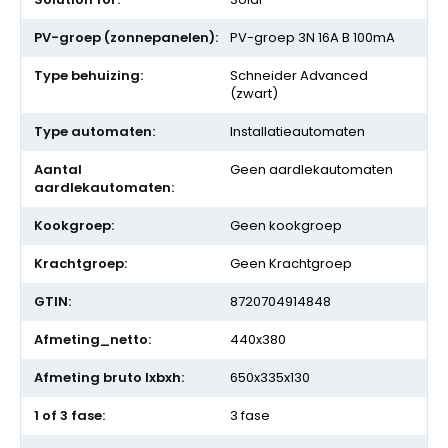
informatie
PV-groep 3N 16A B 100mA
Schneider Advanced
(zwart)
Installatieautomaten
Geen aardlekautomaten
Geen kookgroep
Geen Krachtgroep
8720704914848
440x380
650x335x130
3 fase