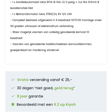
- 1 x Aardlekautomaat Iskra RFI4-B-16A-0,1 3 polig + nul 16A 100mA B
karakteristiek 6kA
- 1 x Beltransformator Iskra ZTR8/24, 8V 12V 24V
- Compleet bedraad uitgevoerd in 6 kwadraat H07V2K montage snoer
90 graden ultrasoon of adereindhuls verbinding
- Waar mogelijk voorzien van volledig geïsoleerde kamrail 10
kwadraat
- Voorzien van geïsoleerde hoofdschakelaar aansluitklemmen,
groepenkaart en markering stickervel
Gratis
verzending vanaf € 25,-
30 dagen “niet goed,
geld terug
”
8 jaar
garantie
Beoordeeld met een
9.2 op Kiyoh