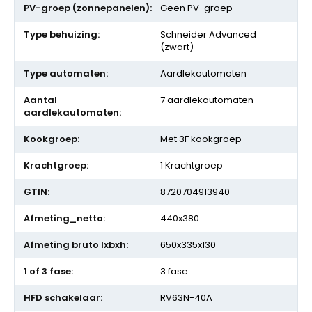
Geen PV-groep
Schneider Advanced
(zwart)
Aardlekautomaten
7 aardlekautomaten
Met 3F kookgroep
1 Krachtgroep
8720704913940
440x380
650x335x130
3 fase
RV63N-40A