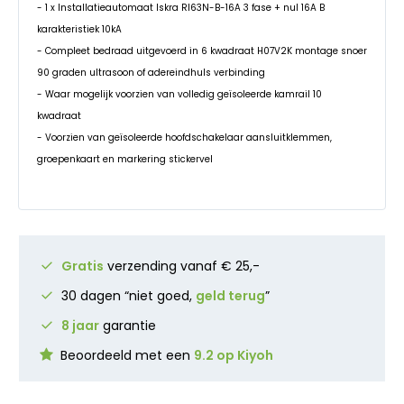
- 1 x Installatieautomaat Iskra RI63N-B-16A 3 fase + nul 16A B
karakteristiek 10kA
- Compleet bedraad uitgevoerd in 6 kwadraat H07V2K montage snoer
90 graden ultrasoon of adereindhuls verbinding
- Waar mogelijk voorzien van volledig geïsoleerde kamrail 10
kwadraat
- Voorzien van geïsoleerde hoofdschakelaar aansluitklemmen,
groepenkaart en markering stickervel
Gratis
verzending vanaf € 25,-
30 dagen “niet goed,
geld terug
”
8 jaar
garantie
Beoordeeld met een
9.2 op Kiyoh