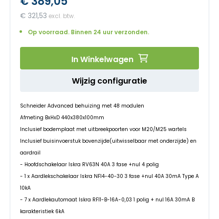
€ 389,05
begin
van
€ 321,53
de
afbeeldingen-
Op voorraad. Binnen 24 uur verzonden.
gallerij
In Winkelwagen
Wijzig configuratie
Schneider Advanced behuizing met 48 modulen
Afmeting BxHxD 440x380x100mm
Inclusief bodemplaat met uitbreekpoorten voor M20/M25 wartels
Inclusief buisinvoerstuk bovenzijde(uitwisselbaar met onderzijde) en
aardrail
- Hoofdschakelaar Iskra RV63N 40A 3 fase +nul 4 polig
- 1 x Aardlekschakelaar Iskra NFI4-40-30 3 fase +nul 40A 30mA Type A
10kA
- 7 x Aardlekautomaat Iskra RFI1-B-16A-0,03 1 polig + nul 16A 30mA B
karakteristiek 6kA