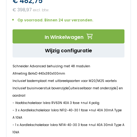
€ 482,75
begin
van
€ 398,97
de
afbeeldingen-
Op voorraad. Binnen 24 uur verzonden.
gallerij
In Winkelwagen
Wijzig configuratie
Schneider Advanced behuizing met 48 modulen
Afmeting BxHxD 440x380x100mm
Inclusief bodemplaat met uitbreekpoorten voor M20/M25 wartels
Inclusief buisinvoerstuk bovenzijde(uitwisselbaar met onderzijde) en
aardrail
- Hoofdschakelaar Iskra RV63N 40A 3 fase +nul 4 polig
- 3 x Aardlekschakelaar Iskra NFI2-40-30 1 fase +nul 40A 30mA Type
A 10kA
- 1 x Aardlekschakelaar Iskra NFI4-40-30 3 fase +nul 40A 30mA Type A
10kA