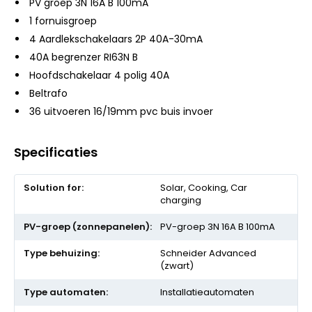
PV groep 3N 16A B 100mA
1 fornuisgroep
4 Aardlekschakelaars 2P 40A-30mA
40A begrenzer RI63N B
Hoofdschakelaar 4 polig 40A
Beltrafo
36 uitvoeren 16/19mm pvc buis invoer
Specificaties
Meer
Solar, Cooking, Car
informatie
charging
PV-groep 3N 16A B 100mA
Schneider Advanced
(zwart)
Installatieautomaten