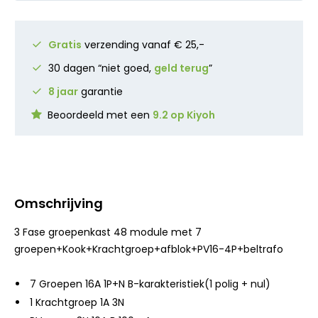
Gratis
verzending vanaf € 25,-
30 dagen “niet goed,
geld terug
”
8 jaar
garantie
Beoordeeld met een
9.2 op Kiyoh
Omschrijving
3 Fase groepenkast 48 module met 7
groepen+Kook+Krachtgroep+afblok+PV16-4P+beltrafo
7 Groepen 16A 1P+N B-karakteristiek(1 polig + nul)
1 Krachtgroep 1A 3N