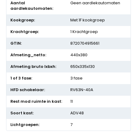
Geen aardlekautomaten
Met 1F kookgroep
1 Krachtgroep
8720704915661
440x380
650x335x130
3 fase
RV63N-40A
11
ADV48
7