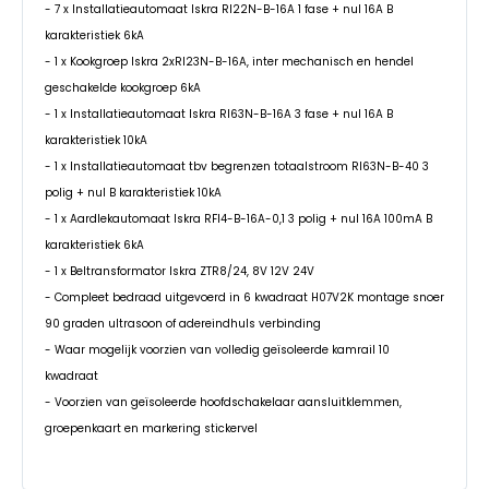
- 7 x Installatieautomaat Iskra RI22N-B-16A 1 fase + nul 16A B
karakteristiek 6kA
- 1 x Kookgroep Iskra 2xRI23N-B-16A, inter mechanisch en hendel
geschakelde kookgroep 6kA
- 1 x Installatieautomaat Iskra RI63N-B-16A 3 fase + nul 16A B
karakteristiek 10kA
- 1 x Installatieautomaat tbv begrenzen totaalstroom RI63N-B-40 3
polig + nul B karakteristiek 10kA
- 1 x Aardlekautomaat Iskra RFI4-B-16A-0,1 3 polig + nul 16A 100mA B
karakteristiek 6kA
- 1 x Beltransformator Iskra ZTR8/24, 8V 12V 24V
- Compleet bedraad uitgevoerd in 6 kwadraat H07V2K montage snoer
90 graden ultrasoon of adereindhuls verbinding
- Waar mogelijk voorzien van volledig geïsoleerde kamrail 10
kwadraat
- Voorzien van geïsoleerde hoofdschakelaar aansluitklemmen,
groepenkaart en markering stickervel