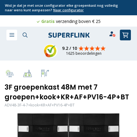
Wist je dat je met onze configurator elke groepenkast nog volledig
naar wens kunt aanpassen?
Naar configurator
Gratis
Professioneel
verzending boven € 25
8 jaar
geld terug
Ga
Win
naar
de
inhoud
9.2 / 10
1625 beoordelingen
3F groepenkast 48M met 7
groepen+kook+KR+AF+PV16-4P+BT
ADV48-3F-4-7+kook+KR+AF+PV16-4P+BT
Ga
naar
het
einde
van