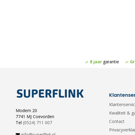
8 jaar
garantie
Gr
Klantense
Klantenservi
Modem 20
Kwaliteit & g
7741 MJ Coevorden
Contact
Tel
(0524) 711 007
Privacyverkla
info@superflink.nl