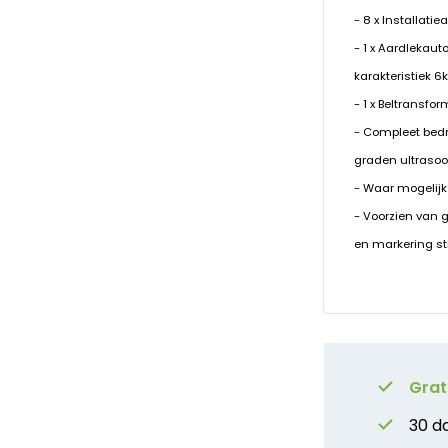
- 8 x Installati
- 1 x Aardlekau
karakteristiek 6
- 1 x Beltransfo
- Compleet bed
graden ultrasoo
- Waar mogelijk
- Voorzien van 
en markering st
Grat
30 d