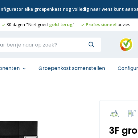
configurator elke groepenkast nog volledig naar wens kunt aan
30 dagen "Niet goed
geld terug
"
Professioneel
advies
onenten
Groepenkast samenstellen
Configu
3F gr