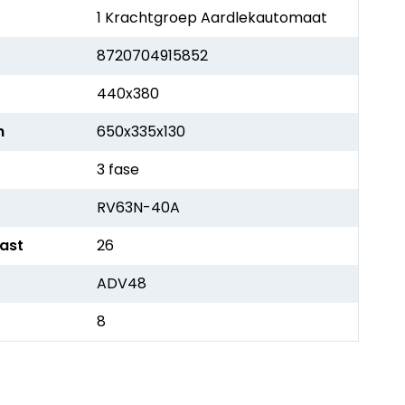
1 Krachtgroep Aardlekautomaat
8720704915852
440x380
h
650x335x130
3 fase
RV63N-40A
kast
26
ADV48
8