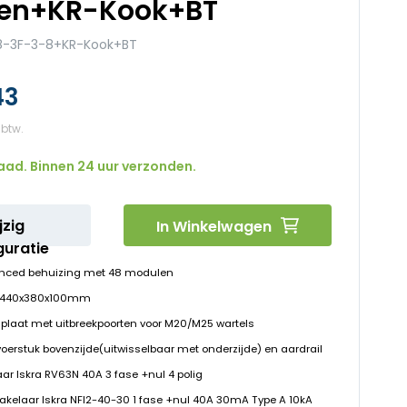
en+KR-Kook+BT
-3F-3-8+KR-Kook+BT
43
aad. Binnen 24 uur verzonden.
jzig
In Winkelwagen
guratie
nced behuizing met 48 modulen
D 440x380x100mm
plaat met uitbreekpoorten voor M20/M25 wartels
voerstuk bovenzijde(uitwisselbaar met onderzijde) en aardrail
ar Iskra RV63N 40A 3 fase +nul 4 polig
hakelaar Iskra NFI2-40-30 1 fase +nul 40A 30mA Type A 10kA