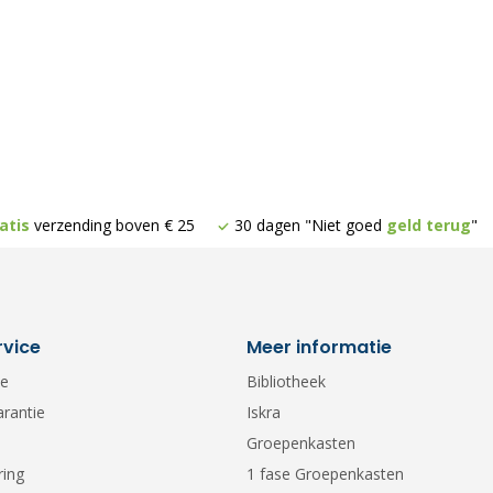
atis
verzending boven € 25
30 dagen "Niet goed
geld terug
"
rvice
Meer informatie
ce
Bibliotheek
arantie
Iskra
Groepenkasten
ring
1 fase Groepenkasten