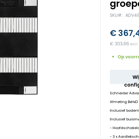
groep
SKU
ADV48
€ 367,
€ 303,66
Op voorr
Wi
confi
Schneider Adva
Afmeting BxHx
Inclusief bodem
Inclusief buisin
- Hoofdschakela
- 3 x Aardleksc