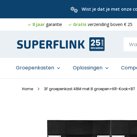
Wist je dat je met onze 
8 jaar
garantie
Gratis
verzending boven € 25
Ga
naar
de
inhoud
Groepenkasten
Oplossingen
Comp
Home
3F groepenkast 48M met 8 groepen+KR-Kook+BT
Ga
naar
het
einde
van
de