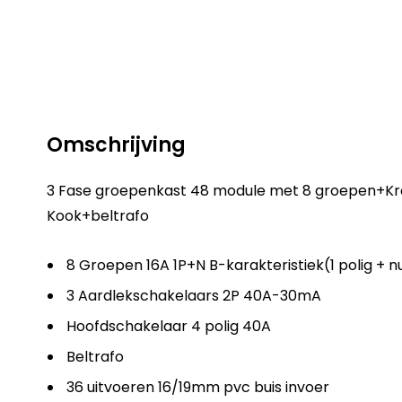
Omschrijving
3 Fase groepenkast 48 module met 8 groepen+K
Kook+beltrafo
8 Groepen 16A 1P+N B-karakteristiek(1 polig + n
3 Aardlekschakelaars 2P 40A-30mA
Hoofdschakelaar 4 polig 40A
Beltrafo
36 uitvoeren 16/19mm pvc buis invoer