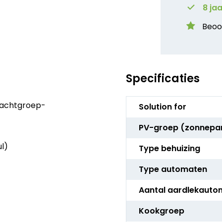
8 ja
Beoo
Specificaties
Meer
rachtgroep-
Solution for
informatie
PV-groep (zonnepa
ul)
Type behuizing
Type automaten
Aantal aardlekauto
Kookgroep