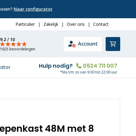
passen?
Naar configurator
Particulier
|
Zakelijk
|
Over ons
|
Contact
9.2 / 10
Winkelwa
Account
1625 beoordelingen
Hulp nodig?
0524 711 007
rator
*Ma t/m zo van 9:00 tot 22:00 uur
oepenkast 48M met 8