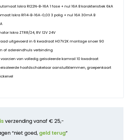
eautomaat Iskra RI22N-B-16A 1 fase + nul 16A B karakteristiek 6kA
tomaat Iskra RFI4-B-16A-0,03 3 polig + nul 16A 30mA B
kA
rmator Iskra ZTR8/24, 8V 12V 24V
raad uitgevoerd in 6 kwadraat H07V2K montage snoer 90
n of adereindhuls verbinding
 voorzien van volledig geïsoleerde kamrail 10 kwadraat
geïsoleerde hoofdschakelaar aansluitklemmen, groepenkaart
ickervel
is
verzending vanaf € 25,-
agen “niet goed,
geld terug
”