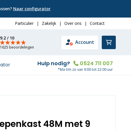
passen?
Naar configurator
Particulier
|
Zakelijk
|
Over ons
|
Contact
9.2 / 10
Winkelwa
Account
1625 beoordelingen
Hulp nodig?
0524 711 007
rator
*Ma t/m zo van 9:00 tot 22:00 uur
oepenkast 48M met 9