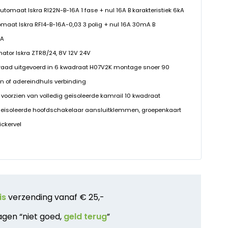
eautomaat Iskra RI22N-B-16A 1 fase + nul 16A B karakteristiek 6kA
tomaat Iskra RFI4-B-16A-0,03 3 polig + nul 16A 30mA B
kA
rmator Iskra ZTR8/24, 8V 12V 24V
raad uitgevoerd in 6 kwadraat H07V2K montage snoer 90
n of adereindhuls verbinding
 voorzien van volledig geïsoleerde kamrail 10 kwadraat
geïsoleerde hoofdschakelaar aansluitklemmen, groepenkaart
ickervel
is
verzending vanaf € 25,-
agen “niet goed,
geld terug
”