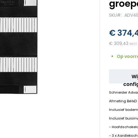
groep
SKU
ADV48
€ 374,
€ 309,43
Op voorr
Wi
confi
Schneider Adva
Afmeting BxHx
Inclusief bodem
Inclusief buisin
- Hoofdschakela
- 3 x Aardleksc