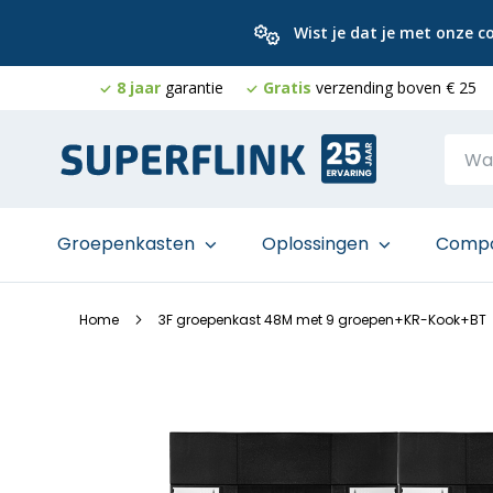
Wist je dat je met onze 
8 jaar
garantie
Gratis
verzending boven € 25
Ga
naar
de
inhoud
Groepenkasten
Oplossingen
Comp
Home
3F groepenkast 48M met 9 groepen+KR-Kook+BT
Ga
naar
het
einde
van
de