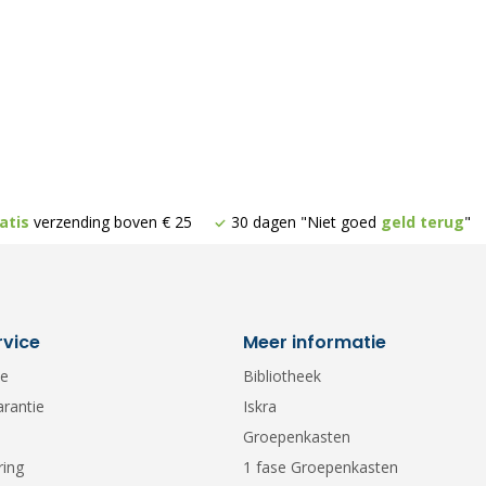
atis
verzending boven € 25
30 dagen "Niet goed
geld terug
"
rvice
Meer informatie
ce
Bibliotheek
arantie
Iskra
Groepenkasten
ring
1 fase Groepenkasten