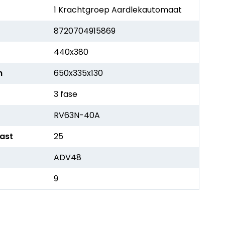
1 Krachtgroep Aardlekautomaat
8720704915869
440x380
h
650x335x130
3 fase
RV63N-40A
kast
25
ADV48
9