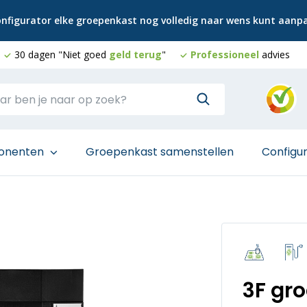
configurator elke groepenkast nog volledig naar wens kunt aan
30 dagen "Niet goed
geld terug
"
Professioneel
advies
onenten
Groepenkast samenstellen
Configu
3F gr