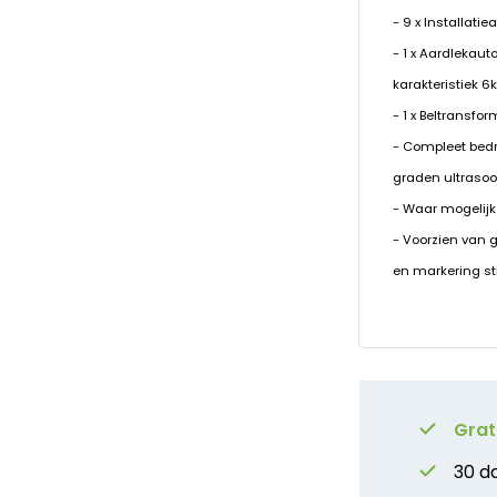
- 9 x Installati
- 1 x Aardlekau
karakteristiek 6
- 1 x Beltransfo
- Compleet bed
graden ultrasoo
- Waar mogelijk
- Voorzien van 
en markering st
Grat
30 d