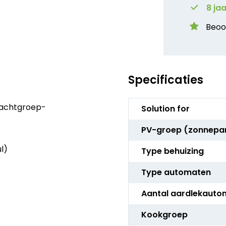
8 ja
Beoo
Specificaties
Meer
rachtgroep-
Solution for
informatie
PV-groep (zonnepa
l)
Type behuizing
Type automaten
Aantal aardlekauto
Kookgroep