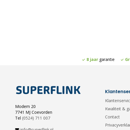
8 jaar
garantie
Gr
Klantense
Klantenservi
Modem 20
Kwaliteit & g
7741 MJ Coevorden
Contact
Tel
(0524) 711 007
Privacyverkla
info@superflink.nl