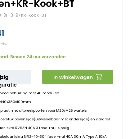
en+KR-Kook+BT
-3F-3-9+KR-Kook+BT
41
aad. Binnen 24 uur verzonden.
jzig
In Winkelwagen
guratie
nced behuizing met 48 modulen
D 440x380x100mm
plaat met uitbreekpoorten voor M20/M25 wartels
voerstuk bovenzijde(uitwisselbaar met onderzijde) en aardrail
ar Iskra RV63N 40A 3 fase +nul 4 polig
hakelaar Iskra NFI2-40-30 1 fase +nul 40A 30mA Type A 10kA