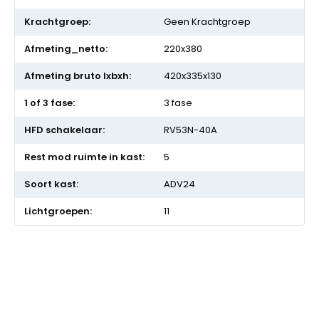
Geen Krachtgroep
220x380
420x335x130
3 fase
RV53N-40A
5
ADV24
11