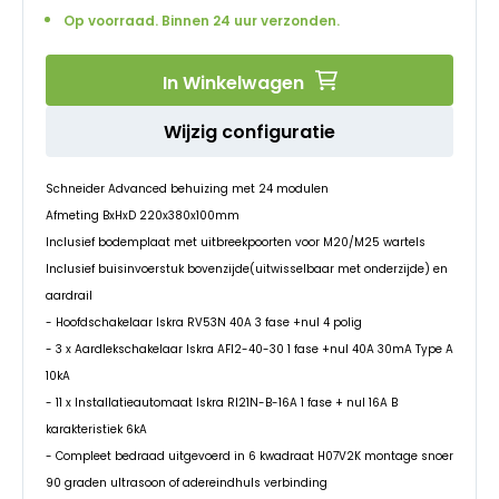
afbeeldingen-
Op voorraad. Binnen 24 uur verzonden.
gallerij
In Winkelwagen
Wijzig configuratie
Schneider Advanced behuizing met 24 modulen
Afmeting BxHxD 220x380x100mm
Inclusief bodemplaat met uitbreekpoorten voor M20/M25 wartels
Inclusief buisinvoerstuk bovenzijde(uitwisselbaar met onderzijde) en
aardrail
- Hoofdschakelaar Iskra RV53N 40A 3 fase +nul 4 polig
- 3 x Aardlekschakelaar Iskra AFI2-40-30 1 fase +nul 40A 30mA Type A
10kA
- 11 x Installatieautomaat Iskra RI21N-B-16A 1 fase + nul 16A B
karakteristiek 6kA
- Compleet bedraad uitgevoerd in 6 kwadraat H07V2K montage snoer
90 graden ultrasoon of adereindhuls verbinding