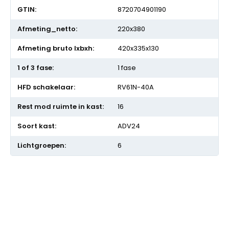
8720704901190
220x380
420x335x130
1 fase
RV61N-40A
16
ADV24
6