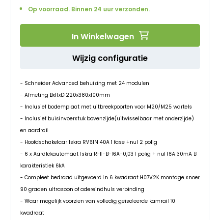
afbeeldingen-
Op voorraad. Binnen 24 uur verzonden.
gallerij
In Winkelwagen
Wijzig configuratie
- Schneider Advanced behuizing met 24 modulen
- Afmeting BxHxD 220x380x100mm
- Inclusief bodemplaat met uitbreekpoorten voor M20/M25 wartels
- Inclusief buisinvoerstuk bovenzijde(uitwisselbaar met onderzijde)
en aardrail
- Hoofdschakelaar Iskra RV61N 40A 1 fase +nul 2 polig
- 6 x Aardlekautomaat Iskra RFI1-B-16A-0,03 1 polig + nul 16A 30mA B
karakteristiek 6kA
- Compleet bedraad uitgevoerd in 6 kwadraat H07V2K montage snoer
90 graden ultrasoon of adereindhuls verbinding
- Waar mogelijk voorzien van volledig geïsoleerde kamrail 10
kwadraat