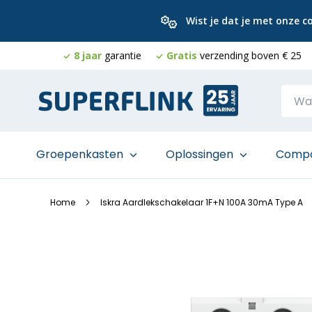
Wist je dat je met onze 
8 jaar
garantie
Gratis
verzending boven € 25
Ga
naar
de
inhoud
Groepenkasten
Oplossingen
Comp
Home
Iskra Aardlekschakelaar 1F+N 100A 30mA Type A
Ga
naar
het
einde
van
de