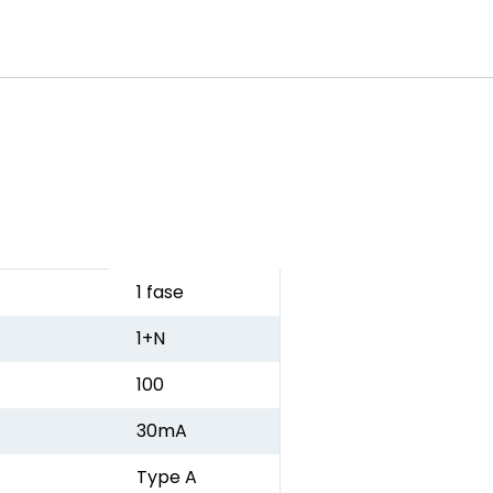
1 fase
1+N
100
30mA
Type A