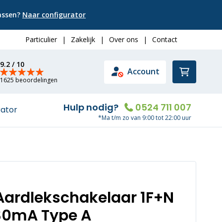
passen?
Naar configurator
Particulier
|
Zakelijk
|
Over ons
|
Contact
9.2 / 10
Winkelwa
Account
1625 beoordelingen
Hulp nodig?
0524 711 007
rator
*Ma t/m zo van 9:00 tot 22:00 uur
 Aardlekschakelaar 1F+N
30mA Type A