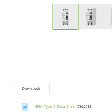
Ga
naar
het
begin
van
de
afbeeldingen-
gallerij
Downloads
NFIA_Type_A_Data_Sheet
(719.20 kB)