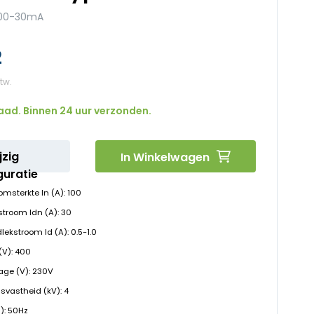
100-30mA
2
aad. Binnen 24 uur verzonden.
jzig
In Winkelwagen
guratie
msterkte In (A): 100
stroom Idn (A): 30
ekstroom Id (A): 0.5-1.0
(V): 400
age (V): 230V
svastheid (kV): 4
z): 50Hz