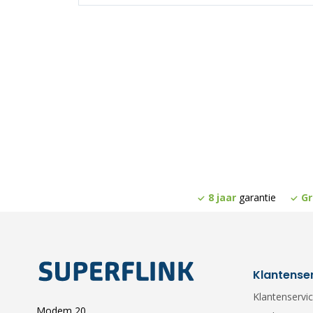
8 jaar
garantie
Gr
Klantense
Klantenservi
Modem 20