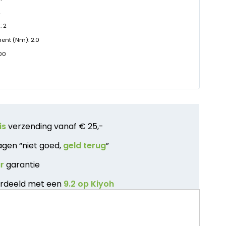
2
: 2
nt (Nm): 2.0
000
is
verzending vanaf € 25,-
agen “niet goed,
geld terug
”
ar
garantie
rdeeld met een
9.2 op Kiyoh