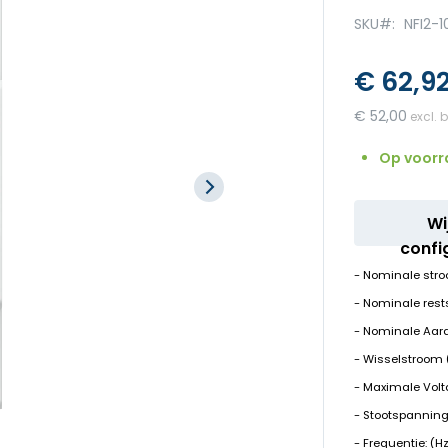
SKU
NFI2-
€ 62,9
€ 52,00
Op voorr
Wi
confi
- Nominale stroo
- Nominale rest
- Nominale Aardl
- Wisselstroom 
- Maximale Volt
- Stootspanning
- Frequentie: (H