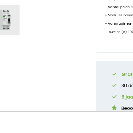
- Aantal polen: 
- Modules breed
- Aandraaimome
- Icu=Ics (A): 1
Grat
30 d
8 ja
Beoo