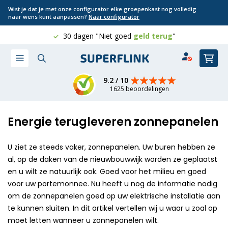
Wist je dat je met onze configurator elke groepenkast nog volledig
naar wens kunt aanpassen?
Naar configurator
30 dagen "Niet goed
Gratis
Professioneel
8 jaar
geld terug
"
Ga
Win
naar
de
inhoud
9.2 / 10
1625 beoordelingen
Energie terugleveren zonnepanelen
U ziet ze steeds vaker, zonnepanelen. Uw buren hebben ze
al, op de daken van de nieuwbouwwijk worden ze geplaatst
en u wilt ze natuurlijk ook. Goed voor het milieu en goed
voor uw portemonnee. Nu heeft u nog de informatie nodig
om de zonnepanelen goed op uw elektrische installatie aan
te kunnen sluiten. In dit artikel vertellen wij u waar u zoal op
moet letten wanneer u zonnepanelen wilt.